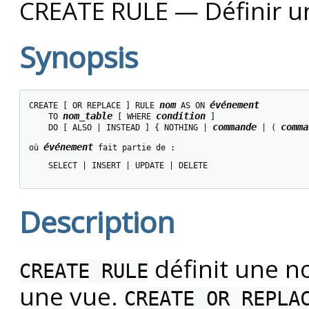
CREATE RULE — Définir un
Synopsis
nom
événement
CREATE [ OR REPLACE ] RULE 
 AS ON 
nom_table
condition
    TO 
 [ WHERE 
 ]

commande
comma
    DO [ ALSO | INSTEAD ] { NOTHING | 
 | ( 
événement
où 
 fait partie de :
    SELECT | INSERT | UPDATE | DELETE

Description
définit une no
CREATE RULE
une vue.
CREATE OR REPLA