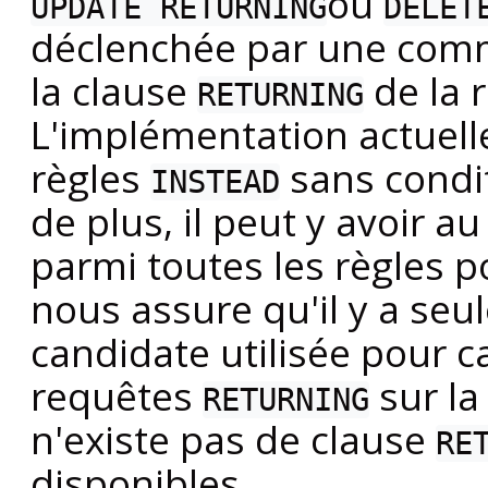
ou
UPDATE RETURNING
DELET
déclenchée par une com
la clause
de la r
RETURNING
L'implémentation actuell
règles
sans condi
INSTEAD
de plus, il peut y avoir a
parmi toutes les règles 
nous assure qu'il y a se
candidate utilisée pour ca
requêtes
sur la
RETURNING
n'existe pas de clause
RE
disponibles.