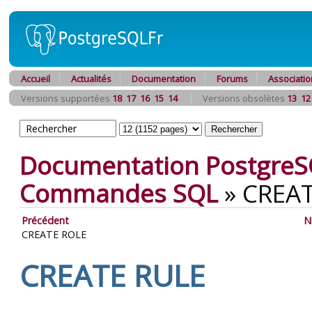
Accueil
Actualités
Documentation
Forums
Associatio
Versions supportées
18
17
16
15
14
Versions obsolètes
13
12
Documentation PostgreS
Commandes SQL
»
CREAT
Précédent
N
CREATE ROLE
CREATE RULE