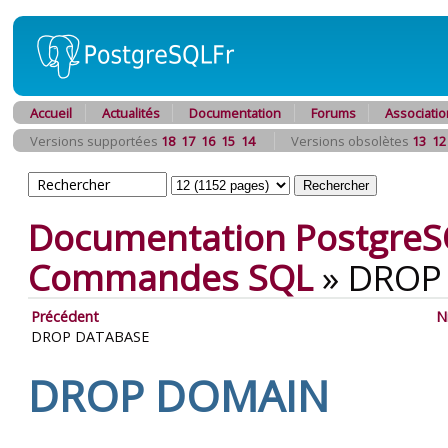
Accueil
Actualités
Documentation
Forums
Associatio
Versions supportées
18
17
16
15
14
Versions obsolètes
13
12
Documentation PostgreS
Commandes SQL
»
DROP
Précédent
N
DROP DATABASE
DROP DOMAIN