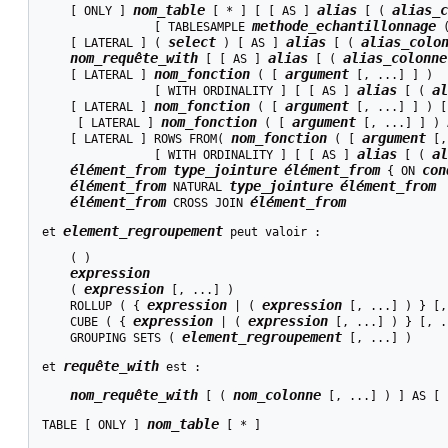
nom_table
alias
alias_c
    [ ONLY ] 
 [ * ] [ [ AS ] 
 [ ( 
methode_echantillonnage
                [ TABLESAMPLE 
 
select
alias
alias_colo
    [ LATERAL ] ( 
 ) [ AS ] 
 [ ( 
nom_requête_with
alias
alias_colonne
 [ [ AS ] 
 [ ( 
nom_fonction
argument
    [ LATERAL ] 
 ( [ 
 [, ...] ] )

alias
al
                [ WITH ORDINALITY ] [ [ AS ] 
 [ ( 
nom_fonction
argument
    [ LATERAL ] 
 ( [ 
 [, ...] ] ) [
nom_fonction
argument
     [ LATERAL ] 
 ( [ 
 [, ...] ] ) 
nom_fonction
argument
    [ LATERAL ] ROWS FROM( 
 ( [ 
 [,
alias
al
                [ WITH ORDINALITY ] [ [ AS ] 
 [ ( 
élément_from
type_jointure
élément_from
con
 { ON 
élément_from
type_jointure
élément_from
 NATURAL 
élément_from
élément_from
 CROSS JOIN 
element_regroupement
et 
 peut valoir :
    ( )

expression
expression
    ( 
 [, ...] )

expression
expression
    ROLLUP ( { 
 | ( 
 [, ...] ) } [,
expression
expression
    CUBE ( { 
 | ( 
 [, ...] ) } [, .
element_regroupement
    GROUPING SETS ( 
 [, ...] )

requête_with
et 
 est :
nom_requête_with
nom_colonne
 [ ( 
 [, ...] ) ] AS [ 
nom_table
TABLE [ ONLY ] 
 [ * ]
