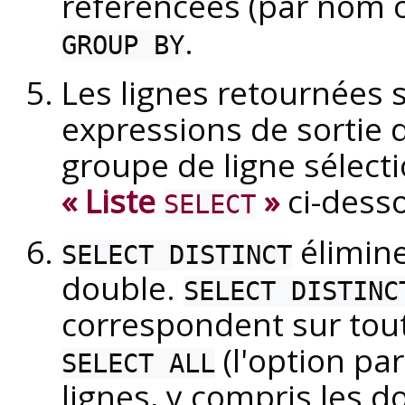
référencées (par nom 
.
GROUP BY
Les lignes retournées s
expressions de sortie
groupe de ligne sélect
« Liste
»
ci-desso
SELECT
élimine
SELECT DISTINCT
double.
SELECT DISTINC
correspondent sur tout
(l'option pa
SELECT ALL
lignes, y compris les d