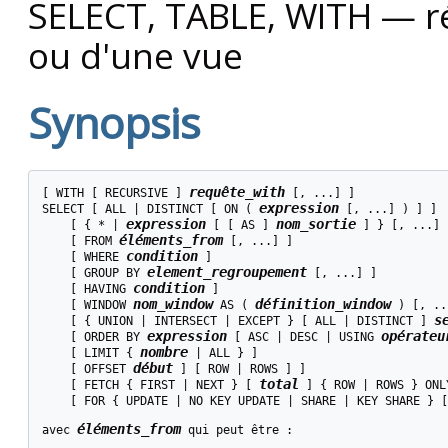
SELECT, TABLE, WITH — ré
ou d'une vue
Synopsis
requête_with
[ WITH [ RECURSIVE ] 
 [, ...] ]

expression
SELECT [ ALL | DISTINCT [ ON ( 
 [, ...] ) ] ]

expression
nom_sortie
    [ { * | 
 [ [ AS ] 
 ] } [, ...] ]
éléments_from
    [ FROM 
 [, ...] ]

condition
    [ WHERE 
 ]

element_regroupement
    [ GROUP BY 
 [, ...] ]

condition
    [ HAVING 
 ]

nom_window
définition_window
    [ WINDOW 
 AS ( 
 ) [, ..
s
    [ { UNION | INTERSECT | EXCEPT } [ ALL | DISTINCT ] 
expression
opérateu
    [ ORDER BY 
 [ ASC | DESC | USING 
nombre
    [ LIMIT { 
 | ALL } ]

début
    [ OFFSET 
 ] [ ROW | ROWS ] ]

total
    [ FETCH { FIRST | NEXT } [ 
 ] { ROW | ROWS } ONLY
    [ FOR { UPDATE | NO KEY UPDATE | SHARE | KEY SHARE } [
éléments_from
avec 
 qui peut être :