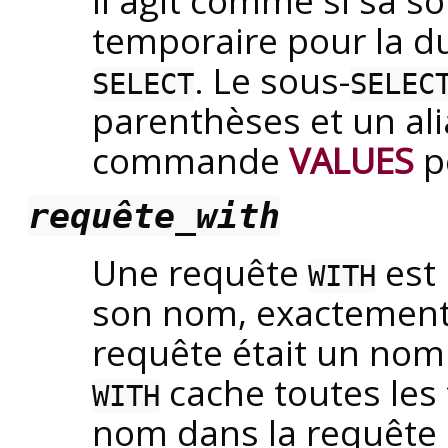
Il agit comme si sa so
temporaire pour la 
. Le sous-
SELECT
SELEC
parenthèses et un al
commande
VALUES
pe
requête_with
Une requête
est 
WITH
son nom, exactement
requête était un nom d
cache toutes les
WITH
nom dans la requête p