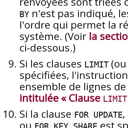
renvoyées sont triées d
n'est pas indiqué, l
BY
l'ordre qui permet la r
système. (Voir
la secti
ci-dessous.)
Si les clauses
(o
LIMIT
spécifiées, l'instructio
ensemble de lignes de 
intitulée « Clause
LIMIT
Si la clause
,
FOR UPDATE
ou
est sp
FOR KEY SHARE