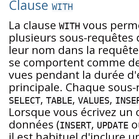
Clause
WITH
La clause
vous perme
WITH
plusieurs sous-requêtes q
leur nom dans la requête
se comportent comme des
vues pendant la durée d'
principale. Chaque sous-
,
,
,
SELECT
TABLE
VALUES
INSE
Lorsque vous écrivez un 
données (
,
o
INSERT
UPDATE
il est habituel d'inclure 