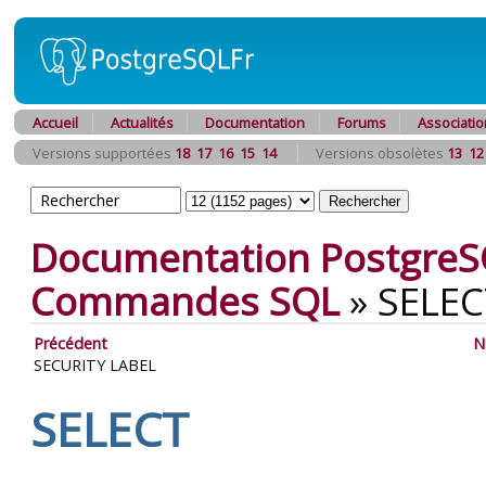
Accueil
Actualités
Documentation
Forums
Associatio
Versions supportées
18
17
16
15
14
Versions obsolètes
13
12
Documentation PostgreS
Commandes SQL
»
SELEC
Précédent
N
SECURITY LABEL
SELECT