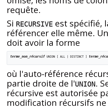
omise, les noms de colon
requête.
Si
est spécifié,
RECURSIVE
référencer elle même. Un
doit avoir la forme
terme_non_récursif
terme_récu
 UNION [ ALL | DISTINCT ] 
où l'auto-référence récur
partie droite de l'
. S
UNION
récursive est autorisée p
modification récursifs n