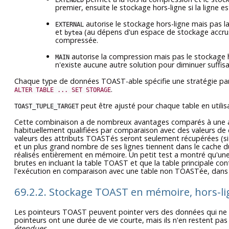
EXTENDED
premier, ensuite le stockage hors-ligne si la ligne e
autorise le stockage hors-ligne mais pas la
EXTERNAL
et
(au dépens d'un espace de stockage accrus) 
bytea
compressée.
autorise la compression mais pas le stockage hor
MAIN
n'existe aucune autre solution pour diminuer suffisa
Chaque type de données
TOAST
-able spécifie une stratégie p
.
ALTER TABLE ... SET STORAGE
peut être ajusté pour chaque table en utili
TOAST_TUPLE_TARGET
Cette combinaison a de nombreux avantages comparés à une app
habituellement qualifiées par comparaison avec des valeurs de clé
valeurs des attributs
TOAST
és seront seulement récupérées (si 
et un plus grand nombre de ses lignes tiennent dans le cache du t
réalisés entièrement en mémoire. Un petit test a montré qu'une
brutes en incluant la table
TOAST
et que la table principale co
l'exécution en comparaison avec une table non
TOAST
ée, dans
69.2.2. Stockage TOAST en mémoire, hors-li
Les pointeurs
TOAST
peuvent pointer vers des données qui ne s
pointeurs ont une durée de vie courte, mais ils n'en restent pas
étendues
.