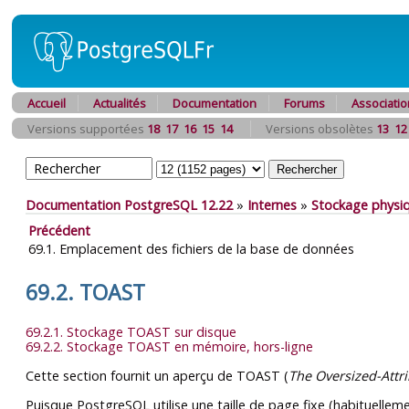
Accueil
Actualités
Documentation
Forums
Associatio
Versions supportées
18
17
16
15
14
Versions obsolètes
13
12
Documentation PostgreSQL 12.22
»
Internes
»
Stockage physi
Précédent
69.1. Emplacement des fichiers de la base de données
69.2. TOAST
69.2.1. Stockage TOAST sur disque
69.2.2. Stockage TOAST en mémoire, hors-ligne
Cette section fournit un aperçu de
TOAST
(
The Oversized-Attr
Puisque
PostgreSQL
utilise une taille de page fixe (habituelle