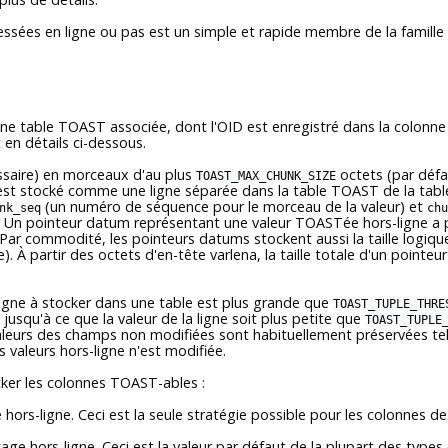
sées en ligne ou pas est un simple et rapide membre de la famille
 une table
TOAST
associée, dont l'OID est enregistré dans la colonn
 en détails ci-dessous.
essaire) en morceaux d'au plus
octets (par défa
TOAST_MAX_CHUNK_SIZE
 est stocké comme une ligne séparée dans la table
TOAST
de la tabl
(un numéro de séquence pour le morceau de la valeur) et
nk_seq
chu
s. Un pointeur datum représentant une valeur
TOAST
ée hors-ligne a
. Par commodité, les pointeurs datums stockent aussi la taille logiq
e). À partir des octets d'en-tête varlena, la taille totale d'un point
igne à stocker dans une table est plus grande que
TOAST_TUPLE_THRE
usqu'à ce que la valeur de la ligne soit plus petite que
TOAST_TUPLE
valeurs des champs non modifiées sont habituellement préservées tel
 valeurs hors-ligne n'est modifiée.
cker les colonnes
TOAST
-ables :
hors-ligne. Ceci est la seule stratégie possible pour les colonnes
kage hors-ligne. Ceci est la valeur par défaut de la plupart des typ