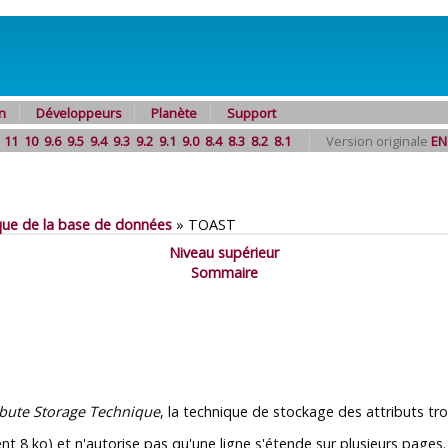
n
Développeurs
Planète
Support
11
10
9.6
9.5
9.4
9.3
9.2
9.1
9.0
8.4
8.3
8.2
8.1
Version originale
EN
que de la base de données
»
TOAST
Niveau supérieur
Sommaire
ibute Storage Technique
, la technique de stockage des attributs tr
ment 8 ko) et n'autorise pas qu'une ligne s'étende sur plusieurs pages