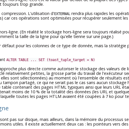
st toujours trop grande.
 compression. L'utilisation d'
rendra plus rapides les opéra
EXTERNAL
car ces opérations sont optimisées pour récupérer seulement les par
s-ligne. (En réalité le stockage hors-ligne sera toujours réalisé pou
mment la taille de la ligne pour qu'elle tienne sur une page.)
ar défaut pour les colonnes de ce type de donnée, mais la stratégi
sant
ALTER TABLE ... SET (toast_tuple_target = N)
roche plus directe comme autoriser le stockage des valeurs de lig
 relativement petites, la grosse partie du travail de l'exécuteur sera 
elles sont sélectionnées) au moment où l'ensemble de résultats est en
ampon partagé, ce qui ne serait pas le cas sans aucun stockage hors-l
 table contenant des pages HTML typiques ainsi que leurs URL étaie
ntenait moins de 10 % de la totalité des données (les URL et quelque
 laquelle toutes les pages HTLM avaient été coupées à 7 ko pour ten
gne
ont pas sur disque, mais ailleurs, dans la mémoire du processus ser
 moins utiles. Il existe actuellement deux cas : les pointeurs vers d