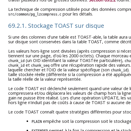
La technique de compression utilisée pour des données compres
pour les détails.
src/common/pg_lzcompress.c
69.2.1. Stockage TOAST sur disque
Si une des colonnes d'une table est
TOAST
-able, la table aura
sur disque sont conservées dans la table
TOAST
, comme décrit
Les valeurs hors-ligne sont divisées (après compression si néc
tiennent sur une page, d'où les 2000 octets). Chaque morceau
(un OID identifiant la valeur
TOAST
ée particulière),
chunk_id
chu
et
offre une récupération rapide des valeur
chunk_id
chunk_seq
laquelle chercher et l'OID de la valeur spécifique (son
)
chunk_id
taille stockée réelle (différente si la compression a été appliqué
la taille réelle de la valeur représentée.
Le code
TOAST
est déclenché seulement quand une valeur de l
compressera et/ou déplacera les valeurs de champ hors la ligne j
gain ne puisse être réalisé. Lors d'une opération UPDATE, les 
hors ligne n'induit pas de coûts à cause de
TOAST
si aucune des
Le code
TOAST
connaît quatre stratégies différentes pour sto
empêche soit la compression soit le stockage 
PLAIN
permet à la fois la compression et le stoc