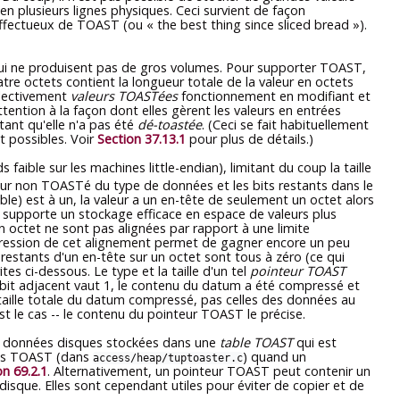
 plusieurs lignes physiques. Ceci survient de façon
affectueux de
TOAST
(ou
«
the best thing since sliced bread
»
).
 qui ne produisent pas de gros volumes. Pour supporter
TOAST
,
tre octets contient la longueur totale de la valeur en octets
llectivement
valeurs
TOAST
ées
fonctionnement en modifiant et
ttention à la façon dont elles gèrent les valeurs en entrées
tant qu'elle n'a pas été
dé-toastée
. (Ceci se fait habituellement
t possibles. Voir
Section 37.13.1
pour plus de détails.)
ible sur les machines little-endian), limitant du coup la taille
leur non
TOAST
é du type de données et les bits restants dans le
ble) est à un, la valeur a un en-tête de seulement un octet alors
ve supporte un stockage efficace en espace de valeurs plus
n octet ne sont pas alignées par rapport à une limite
suppression de cet alignement permet de gagner encore un peu
s restants d'un en-tête sur un octet sont tous à zéro (ce qui
es ci-dessous. Le type et la taille d'un tel
pointeur TOAST
 bit adjacent vaut 1, le contenu du datum a été compressé et
 taille totale du datum compressé, pas celles des données au
st le cas -- le contenu du pointeur
TOAST
le précise.
des données disques stockées dans une
table
TOAST
qui est
es
TOAST
(dans
) quand un
access/heap/tuptoaster.c
on 69.2.1
. Alternativement, un pointeur
TOAST
peut contenir un
disque. Elles sont cependant utiles pour éviter de copier et de