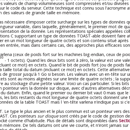
es valeurs de champ volumineuses sont compressées et/ou divisées en
t sur le code du serveur. Cette technique est connu sous l'acronyme 
on des valeurs de grande taille en mémoire.
 pas nécessaire d'imposer cette surcharge sur les types de données
longueur variable, dans laquelle, généralement, le premier mot de qua
présentation de la donnée. Les représentations spéciales appelées co
fonctions C supportant un type de données
TOAST
-able doivent faire a
ter en un mot longueur de quatre octets et son contenu situé après 
 en entrée, mais dans certains cas, des approches plus efficaces son
ena (ceux de poids fort sur les machines big-endian, ceux de poids fa
30
- 1 octets). Quand les deux bits sont à zéro, la valeur est une va
cluant ce mot) en octets. Quand le bit de poids fort (ou de poids fai
a taille total du datum (incluant ce mot) en octets. Cette alternati
e grossir jusqu'à 1 Go si besoin. Les valeurs avec un en-tête sur u
octets sont au moins alignées sur une limite de quatre octets ; la 
au stockage d'une petite valeur. Voici un cas particulier. Si les bit
n pointeur vers la donnée sur disque, avec d'autres alternatives décrit
du datum. Enfin, quand le premier ou dernier bit vaut 0 mais que le
as, les bits restants du mot longueur de quatre octets donnent une
nnées de la table TOAST mais l 'en-tête varlena n'indique pas si c'e
T
. Le type le plus ancien et le plus commun est un pointeur vers 
AST
. Ces pointeurs
sur disque
sont créés par le code de gestion d
tocké comme d'habitude. Plus de détails sont disponibles dans
Secti
n mémoire. De tels datums ont une vie courte, et n'iront jamais sur 
plus de détails.