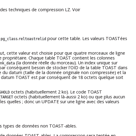
 des techniques de compression LZ. Voir
e
.
pour cette table. Les valeurs
TOAST
ées
pg_class
reltoastrelid
ut, cette valeur est choisie pour que quatre morceaux de ligne
e propriétaire. Chaque table
TOAST
contient les colonnes
(la donnée réelle du morceau). Un index unique sur
nk_data
 par conséquent besoin de stocker l'OID de la table
TOAST
dans
ue du datum (taille de la donnée originale non compressée) et la
eur datum
TOAST
est par conséquent de 18 octets quelque soit
octets (habituellement 2 ko). Le code
TOAST
SHOLD
octets (habituellement là-aussi 2 ko) ou que plus aucun
_TARGET
les quelles ; donc un UPDATE sur une ligne avec des valeurs
 des types de données non
TOAST
-ables.
es de données
TOAST
-ables. La compression sera tentée en