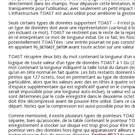
directement dans les champs. Pour dépasser cette limitation, l
transparente pour l'utilisateur, avec seulement un petit impac
L'infrastructure
TOAST
est aussi utilisé pour améliorer la gesti
Seuls certains types de données supportent
TOAST
-- il n'est
un type de données doit avoir une représentation (
varlena
) à 
(en incluant ce mot).
TOAST
ne restreint pas le reste de la re
en ré-interprétant ce mot de longueur initial. De ce fait, les 
potentiellement
TOAST
ées : une entrée pourrait ne pas consis
en appelant
avant toute action sur une valeur
PG_DETOAST_DATUM
TOAST
récupère deux bits du mot contenant la longueur d'un varl
logique de toute valeur d'un type de données
TOAST
à 1 Go (2
mot contenant la longueur indiquent la taille total du datum (in
qu'un en-tête normal en fait quatre. Les bits restants donnent l
petites que 127 octets, tout en permettant au type de données d
particulière, alors que les valeurs avec des en-têtes à quatre 
d'espace supplémentaire qui est significatif quand on le compare 
serait impossible pour une longueur auto-inclue), la valeur est u
sont déterminés par le code enregistré dans le deuxième octet 
doit être décompressé avant de pouvoir être utilisé. Dans ce c
départ. Notez que la compression est aussi possible pour les do
Comme mentionné, il existe plusieurs types de pointeurs
TOAS
séparée, bien qu'associée, de la table contenant le pointeur
TO
enregistrement à stocker sur disque est trop gros pour être s
pointeur vers des données hors-ligne qui apparaissent ailleurs e
traiter plusieurs fois de grosses données.
Section 69.2.2
fournit 