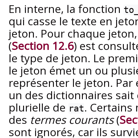
En interne, la fonction
to
qui casse le texte en jet
jeton. Pour chaque jeton,
(
Section 12.6
) est consult
le type de jeton. Le prem
le jeton émet un ou plus
représenter le jeton. Pa
un des dictionnaires sait
plurielle de
. Certain
rat
des
termes courants
(
Sec
sont ignorés, car ils su