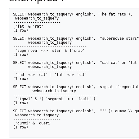
SELECT websearch_to_tsquery('english', 'The fat rats');

 websearch_to_tsquery

----------------------

 'fat' & 'rat'

(1 row)

SELECT websearch_to_tsquery('english', '"supernovae stars"
       websearch_to_tsquery

----------------------------------

 'supernova' <-> 'star' & !'crab'

(1 row)

SELECT websearch_to_tsquery('english', '"sad cat" or "fat 
       websearch_to_tsquery

-----------------------------------

 'sad' <-> 'cat' | 'fat' <-> 'rat'

(1 row)

SELECT websearch_to_tsquery('english', 'signal -"segmentat
         websearch_to_tsquery

---------------------------------------

 'signal' & !( 'segment' <-> 'fault' )

(1 row)

SELECT websearch_to_tsquery('english', '""" )( dummy \\ qu
 websearch_to_tsquery

----------------------

 'dummi' & 'queri'

(1 row)
