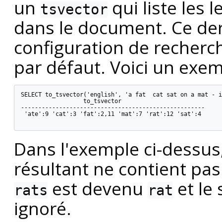
un
qui liste les 
tsvector
dans le document. Ce dern
configuration de recherch
par défaut. Voici un exem
SELECT to_tsvector('english', 'a fat  cat sat on a mat - i
                  to_tsvector

-----------------------------------------------------

 'ate':9 'cat':3 'fat':2,11 'mat':7 'rat':12 'sat':4

Dans l'exemple ci-dessus
résultant ne contient pa
est devenu
et le
rats
rat
ignoré.