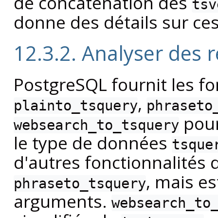
de concaténation des
tsv
donne des détails sur ces
12.3.2. Analyser des 
PostgreSQL
fournit les f
,
plainto_tsquery
phraseto
pour
websearch_to_tsquery
le type de données
tsque
d'autres fonctionnalités
, mais e
phraseto_tsquery
arguments.
websearch_to