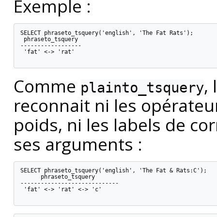
Exemple :
SELECT phraseto_tsquery('english', 'The Fat Rats');

 phraseto_tsquery

------------------

 'fat' <-> 'rat'

Comme
,
plainto_tsquery
reconnait ni les opérate
poids, ni les labels de c
ses arguments :
SELECT phraseto_tsquery('english', 'The Fat & Rats:C');

      phraseto_tsquery

-----------------------------

 'fat' <-> 'rat' <-> 'c'
