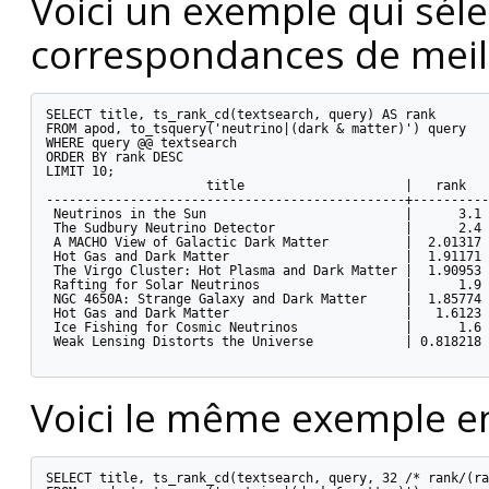
Voici un exemple qui sél
correspondances de meill
SELECT title, ts_rank_cd(textsearch, query) AS rank

FROM apod, to_tsquery('neutrino|(dark & matter)') query

WHERE query @@ textsearch

ORDER BY rank DESC

LIMIT 10;

                     title                     |   rank

-----------------------------------------------+----------

 Neutrinos in the Sun                          |      3.1

 The Sudbury Neutrino Detector                 |      2.4

 A MACHO View of Galactic Dark Matter          |  2.01317

 Hot Gas and Dark Matter                       |  1.91171

 The Virgo Cluster: Hot Plasma and Dark Matter |  1.90953

 Rafting for Solar Neutrinos                   |      1.9

 NGC 4650A: Strange Galaxy and Dark Matter     |  1.85774

 Hot Gas and Dark Matter                       |   1.6123

 Ice Fishing for Cosmic Neutrinos              |      1.6

 Weak Lensing Distorts the Universe            | 0.818218

Voici le même exemple en 
SELECT title, ts_rank_cd(textsearch, query, 32 /* rank/(ra