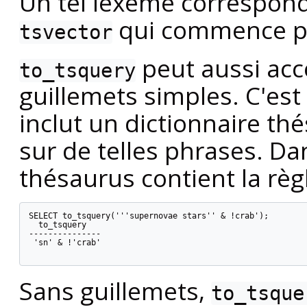
Un tel lexème correspon
qui commence pa
tsvector
peut aussi acc
to_tsquery
guillemets simples. C'est
inclut un dictionnaire th
sur de telles phrases. Da
thésaurus contient la rè
SELECT to_tsquery('''supernovae stars'' & !crab');

  to_tsquery

---------------

 'sn' & !'crab'

Sans guillemets,
to_tsque