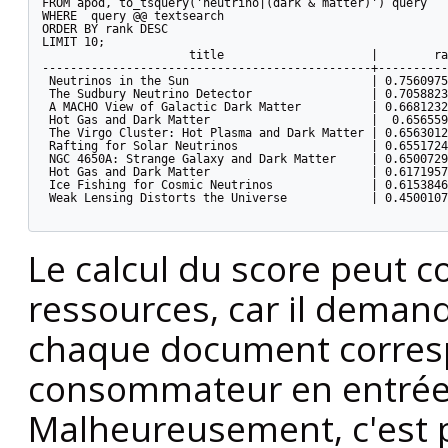
FROM apod, to_tsquery('neutrino|(dark & matter)') query

WHERE  query @@ textsearch

ORDER BY rank DESC

LIMIT 10;

                     title                     |        ra
-----------------------------------------------+----------
 Neutrinos in the Sun                          | 0.7560975
 The Sudbury Neutrino Detector                 | 0.7058823
 A MACHO View of Galactic Dark Matter          | 0.6681232
 Hot Gas and Dark Matter                       |  0.656559
 The Virgo Cluster: Hot Plasma and Dark Matter | 0.6563012
 Rafting for Solar Neutrinos                   | 0.6551724
 NGC 4650A: Strange Galaxy and Dark Matter     | 0.6500729
 Hot Gas and Dark Matter                       | 0.6171957
 Ice Fishing for Cosmic Neutrinos              | 0.6153846
 Weak Lensing Distorts the Universe            | 0.4500107
Le calcul du score peut
ressources, car il deman
chaque document corresp
consommateur en entrées/
Malheureusement, c'est p