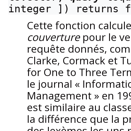
integer
]) returns
f
Cette fonction calcule
couverture
pour le ve
requête donnés, comm
Clarke, Cormack et 
for One to Three Ter
le journal
«
Informati
Management
»
en 199
est similaire au clas
la différence que la
des lexèmes les uns p