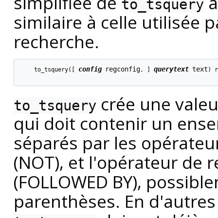
simplifiée de
a
to_tsquery
similaire à celle utilisée
recherche.
config
regconfig
querytext
text
    to_tsquery([
, 
] 
) r
crée une vale
to_tsquery
qui doit contenir un ense
séparés par les opérateu
(NOT), et l'opérateur de
(FOLLOWED BY), possiblem
parenthèses. En d'autres