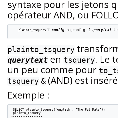
syntaxe pour les jetons 
opérateur AND, ou FOLL
config
regconfig
querytext
te
    plainto_tsquery([
, 
] 
transform
plainto_tsquery
en
. Le 
querytext
tsquery
un peu comme pour
to_t
(AND) est inséré
tsquery
&
Exemple :
 SELECT plainto_tsquery('english', 'The Fat Rats');

 plainto_tsquery

-----------------
