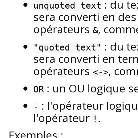
: du te
unquoted text
sera converti en de
opérateurs
, comme
&
: du te
"quoted text"
sera converti en te
opérateurs
, com
<->
: un OU logique se
OR
: l'opérateur logiq
-
l'opérateur
.
!
Exemples :