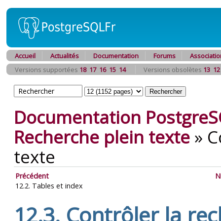
Accueil
Actualités
Documentation
Forums
Associatio
Versions supportées
18
17
16
15
14
Versions obsolètes
13
12
Documentation PostgreS
Recherche plein texte
»
C
texte
Précédent
N
12.2. Tables et index
12.3. Contrôler la re