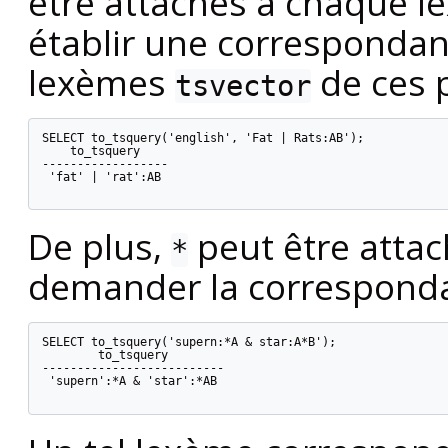
être attachés à chaque l
établir une corresponda
lexèmes
de ces p
tsvector
SELECT to_tsquery('english', 'Fat | Rats:AB');

    to_tsquery

------------------

 'fat' | 'rat':AB

De plus,
peut être atta
*
demander la correspondan
SELECT to_tsquery('supern:*A & star:A*B');

        to_tsquery

--------------------------

 'supern':*A & 'star':*AB
