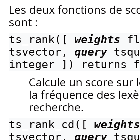
Les deux fonctions de sc
sont :
ts_rank([
weights
fl
tsvector
,
query
tsqu
integer
]) returns
f
Calcule un score sur 
la fréquence des lex
recherche.
ts_rank_cd([
weights
tsvector
,
query
tsqu