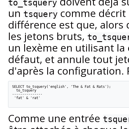
doivent déjà su
to_tsquery
un
comme décrit 
tsquery
différence est que, alors
les jetons bruts,
to_tsque
un lexème en utilisant la
défaut, et annule tout je
d'après la configuration.
SELECT to_tsquery('english', 'The & Fat & Rats');

  to_tsquery

---------------

 'fat' & 'rat'

Comme une entrée
tsque