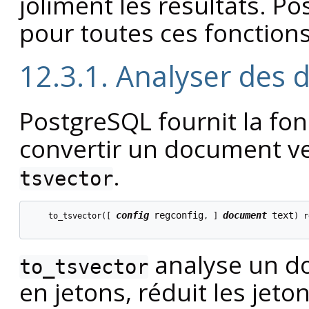
joliment les résultats.
Po
pour toutes ces fonctions
12.3.1. Analyser des
PostgreSQL
fournit la fo
convertir un document ve
.
tsvector
config
regconfig
document
text
    to_tsvector([
, 
] 
) r
analyse un do
to_tsvector
en jetons, réduit les jet