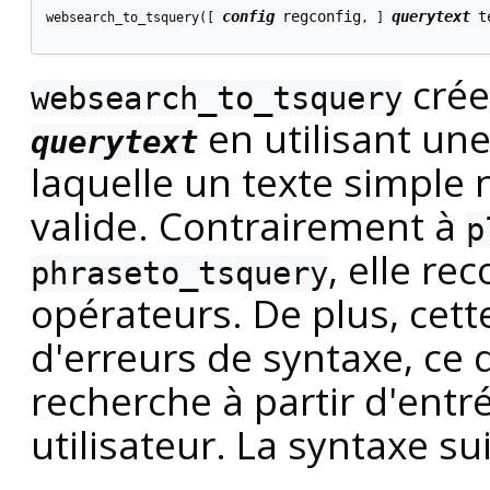
config
regconfig
querytext
t
websearch_to_tsquery([
, 
] 
crée
websearch_to_tsquery
en utilisant un
querytext
laquelle un texte simple
valide. Contrairement à
p
, elle re
phraseto_tsquery
opérateurs. De plus, cett
d'erreurs de syntaxe, ce q
recherche à partir d'entr
utilisateur. La syntaxe su