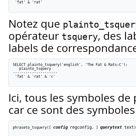
 'fat' & 'rat'

Notez que
plainto_tsquer
opérateur
, des l
tsquery
labels de correspondance
SELECT plainto_tsquery('english', 'The Fat & Rats:C');

   plainto_tsquery

---------------------

 'fat' & 'rat' & 'c'

Ici, tous les symboles de
car ce sont des symboles
config
regconfig
querytext
text
phraseto_tsquery([
, 
] 
)