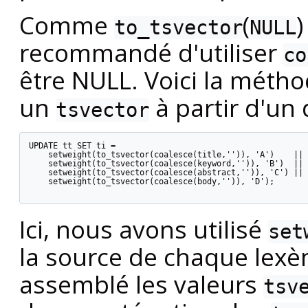
Comme
(
)
to_tsvector
NULL
recommandé d'utiliser
co
être NULL. Voici la mét
un
à partir d'un
tsvector
UPDATE tt SET ti =

    setweight(to_tsvector(coalesce(title,'')), 'A')    ||

    setweight(to_tsvector(coalesce(keyword,'')), 'B')  ||

    setweight(to_tsvector(coalesce(abstract,'')), 'C') ||

    setweight(to_tsvector(coalesce(body,'')), 'D');

Ici, nous avons utilisé
set
la source de chaque lex
assemblé les valeurs
tsv