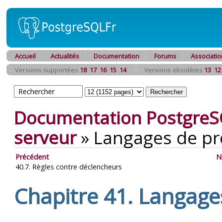
Accueil
Actualités
Documentation
Forums
Associatio
Versions supportées
18
17
16
15
14
Versions obsolètes
13
12
Documentation PostgreS
serveur
»
Langages de p
Précédent
N
40.7. Règles contre déclencheurs
Chapitre 41. Langage