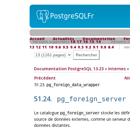
Accueil
Actualités
Documentation
Fo
Versions supportées
18
17
16
15
14
Versions o
13
12
11
10
9.6
9.5
9.4
9.3
9.2
9.1
9.0
8.4
Ver
Documentation PostgreSQL 13.23
»
Internes
Précédent
Ni
51.23.
pg_foreign_data_wrapper
51.24.
pg_foreign_server
Le catalogue
stocke les défin
pg_foreign_server
source de données externes, comme un serveur dis
données distantes.