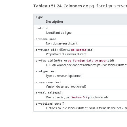
Tableau 51.24. Colonnes de
pg_foreign_serve
Type
Description
oid
oid
Identifiant de ligne
srvname
name
Nom du serveur distant
(référence
.
)
srvowner
oid
pg_authid
oid
Propriétaire du serveur distant
(référence
.
)
srvfdw
oid
pg_foreign_data_wrapper
oid
OID du wrapper de données distantes pour ce serveur distan
srvtype
text
Type du serveur (optionnel)
srvversion
text
Version du serveur (optionnel)
srvacl
aclitem[]
Droits d'accès ; voir
Section 5.7
pour les détails
srvoptions
text[]
Options pour le serveur distant, sous la forme de chaînes
«
m