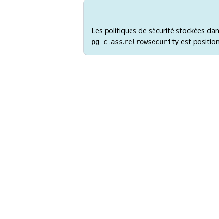
Les politiques de sécurité stockées da
.
est position
pg_class
relrowsecurity