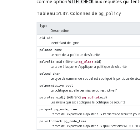
comme option
aux requêtes qui tente
WITH CHECK
Tableau 51.37. Colonnes de
pg_policy
Type
Description
oid
oid
Identifiant de ligne
polname
name
Le nom de la politique de sécurité
(référence
.
)
polrelid
oid
pg_class
oid
La table à laquelle s'applique la politique de sécurité
polcmd
char
Le type de commande auquel est appliqué la politique de sécu
polpermissive
bool
La politique est-elle permissive ou restrictive ?
(référence
.
)
polroles
oid[]
pg_authid
oid
Les rôles à qui est appliquée la politique de sécurité
polqual
pg_node_tree
L'arbre de l'expression à ajouter aux barrières de sécurité pour
polwithcheck
pg_node_tree
L'arbre de l'expression à ajouter aux qualifications WITH CHEC