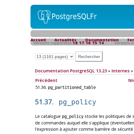
Accueil
Actualités
Documentation
Fo
Versions supportées
18
17
16
15
14
Versions 
Documentation PostgreSQL 13.23
»
Internes
Précédent
Ni
51.36.
pg_partitioned_table
51.37.
pg_policy
Le catalogue
stocke les politiques de s
pg_policy
de commandes auquel elle s'applique (éventuellem
l'expression à ajouter comme barrière de sécurité a