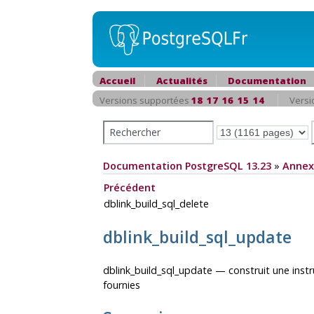
Accueil
Actualités
Documentation
Versions supportées
18
17
16
15
14
Versi
Documentation PostgreSQL 13.23
»
Annex
Précédent
dblink_build_sql_delete
dblink_build_sql_update
dblink_build_sql_update — construit une instru
fournies