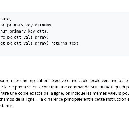
name,

or primary_key_attnums,

num_primary_key_atts,

rc_pk_att_vals_array,

gt_pk_att_vals_array) returns text

ur réaliser une réplication sélective d'une table locale vers une bas
 sur la clé primaire, puis construit une commande SQL
qui dupl
UPDATE
r faire une copie exacte de la ligne, on indique les mêmes valeurs po
hamps de la ligne -- la différence principale entre cette instruction 
istante.