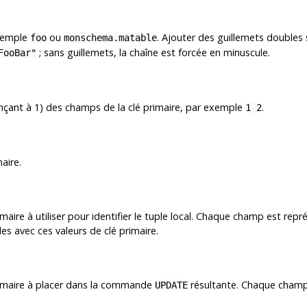
exemple
ou
. Ajouter des guillemets doubles
foo
monschema.matable
; sans guillemets, la chaîne est forcée en minuscule.
FooBar"
çant à 1) des champs de la clé primaire, par exemple
.
1 2
aire.
maire à utiliser pour identifier le tuple local. Chaque champ est rep
ales avec ces valeurs de clé primaire.
rimaire à placer dans la commande
résultante. Chaque champ 
UPDATE