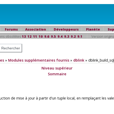
Forums
Association
Développeurs
Planète
Sup
ons obsolètes
13
12
11
10
9.6
9.5
9.4
9.3
9.2
9.1
Version origin
es
»
Modules supplémentaires fournis
»
dblink
»
dblink_build_s
Niveau supérieur
Sommaire
ction de mise à jour à partir d'un tuple local, en remplaçant les val