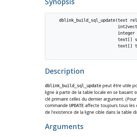
Synopsis
    dblink_build_sql_update(text rel
                            int2vect
                            integer 
                            text[] s
                            text[] t
Description
peut être utile po
dblink_build_sql_update
ligne à partir de la table locale en se basant
clé primaire celles du dernier argument. (Pou
commande
affecte toujours tous les c
UPDATE
de l'existence de la ligne cible dans la table d
Arguments