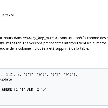
ue texte.
attributs dans
sont interprétés comme des 
primary_key_attnums
. Les versions précédentes interprétaient les numéro
OM relation
auche de la colonne indiquée a été supprimé de la table.
, '1 2', 2, '{"1", "a"}', '{"1", "b"}');

update

-------------------------

 WHERE f1='1' AND f2='b'
