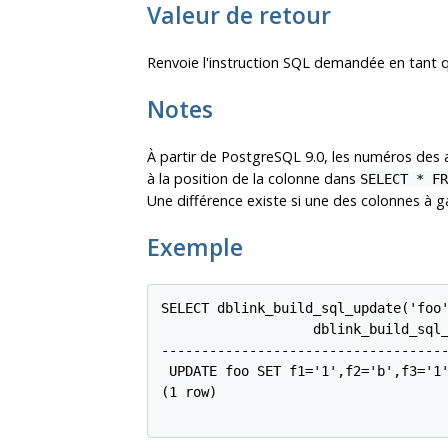
Valeur de retour
Renvoie l'instruction SQL demandée en tant q
Notes
À partir de
PostgreSQL
9.0, les numéros des 
à la position de la colonne dans
SELECT * FR
Une différence existe si une des colonnes à g
Exemple
SELECT dblink_build_sql_update('foo'
                   dblink_build_sql_
------------------------------------
 UPDATE foo SET f1='1',f2='b',f3='1'
(1 row)
