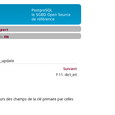
port
ale
EN
ql_update
Suivant
F.11. dict_int
eurs des champs de la clé primaire par celles