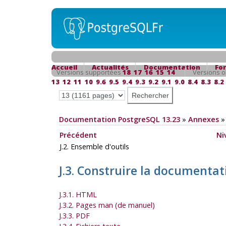
Accueil
Actualités
Documentation
Fo
Versions supportées
18
17
16
15
14
Versions o
13
12
11
10
9.6
9.5
9.4
9.3
9.2
9.1
9.0
8.4
8.3
8.2
Documentation PostgreSQL 13.23
»
Annexes
Précédent
Ni
J.2. Ensemble d'outils
J.3. Construire la documentat
J.3.1. HTML
J.3.2. Pages man (de manuel)
J.3.3. PDF