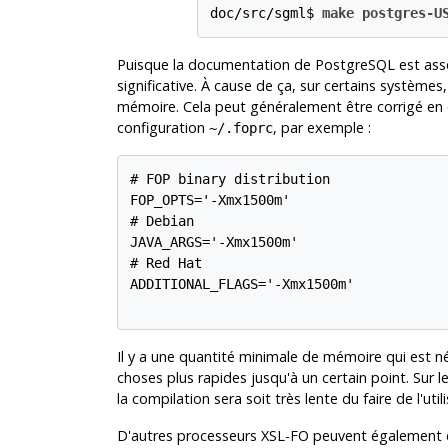
doc/src/sgml$ 
make postgres-U
Puisque la documentation de PostgreSQL est ass
significative. À cause de ça, sur certains systèmes
mémoire. Cela peut généralement être corrigé en c
configuration
, par exemple :
~/.foprc
# FOP binary distribution

FOP_OPTS='-Xmx1500m'

# Debian

JAVA_ARGS='-Xmx1500m'

# Red Hat

ADDITIONAL_FLAGS='-Xmx1500m'

Il y a une quantité minimale de mémoire qui est néc
choses plus rapides jusqu'à un certain point. Sur
la compilation sera soit très lente du faire de l'u
D'autres processeurs XSL-FO peuvent également êt