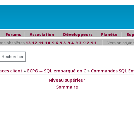
Forums
Association
Développeurs
Planète
Sup
ons obsolètes
13
12
11
10
9.6
9.5
9.4
9.3
9.2
9.1
Version origin
aces client
»
ECPG
--
SQL
embarqué en C
»
Commandes SQL Em
Niveau supérieur
Sommaire