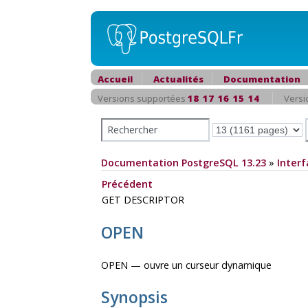
Accueil
Actualités
Documentation
Versions supportées
18
17
16
15
14
Versi
Documentation PostgreSQL 13.23
»
Interf
Précédent
GET DESCRIPTOR
OPEN
OPEN — ouvre un curseur dynamique
Synopsis