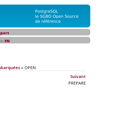
port
ale
EN
barquées
»
OPEN
Suivant
PREPARE