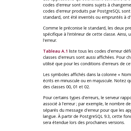
codes d'erreur sont moins sujets à changemen
codes d'erreur produits par
PostgreSQL
sont 
standard, ont été inventés ou empruntés à d
Comme le préconise le standard, les deux premi
spécifique à l'intérieur de cette classe. Ainsi
l'erreur.
Tableau A.1
liste tous les codes d'erreur déf
classes d'erreurs sont aussi affichées. Pour ch
utilisé que pour les conditions d'erreurs de c
Les symboles affichés dans la colonne
«
Nom 
écrits en minuscule ou en majuscule. Notez 
des classes 00, 01 et 02.
Pour certains types d'erreurs, le serveur rapp
associé à l'erreur ; par exemple, le nombre d
séparés du message d'erreur pour que les appl
langue. À partir de
PostgreSQL
9.3, cette fon
sera étendue lors des prochaines versions.