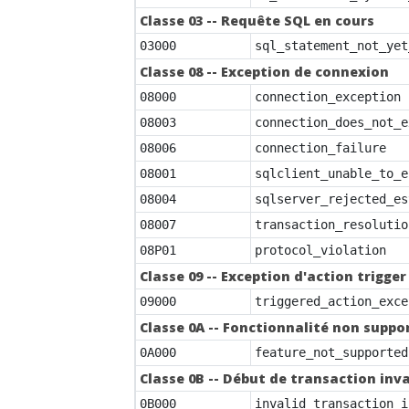
Classe 03 -- Requête SQL en cours
03000
sql_statement_not_yet
Classe 08 -- Exception de connexion
08000
connection_exception
08003
connection_does_not_e
08006
connection_failure
08001
sqlclient_unable_to_e
08004
sqlserver_rejected_es
08007
transaction_resolutio
08P01
protocol_violation
Classe 09 -- Exception d'action trigger
09000
triggered_action_exce
Classe 0A -- Fonctionnalité non suppo
0A000
feature_not_supported
Classe 0B -- Début de transaction inva
0B000
invalid_transaction_i