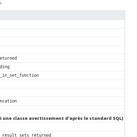
L
eturned
ding
_in_set_function
ncation
si une classe avertissement d'après le standard SQL)
_result_sets_returned