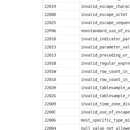
22019
invalid_escape_charac
2200D
invalid_escape_octet
22025
invalid_escape_sequen
22P06
nonstandard_use_of_es
22010
invalid_indicator_par
22023
invalid_parameter_val
22013
invalid_preceding_or_
2201B
invalid_regular_expre
2201W
invalid_row_count_in_
2201X
invalid_row_count_in_
2202H
invalid_tablesample_a
2202G
invalid_tablesample_r
22009
invalid_time_zone_dis
2200C
invalid_use_of_escape
2200G
most_specific_type_mi
22004
null_value_not_allowe