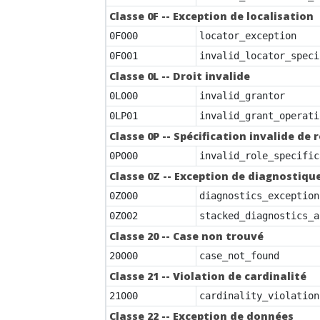
Classe 0F -- Exception de localisation
0F000
locator_exception
0F001
invalid_locator_speci
Classe 0L -- Droit invalide
0L000
invalid_grantor
0LP01
invalid_grant_operati
Classe 0P -- Spécification invalide de r
0P000
invalid_role_specific
Classe 0Z -- Exception de diagnostiqu
0Z000
diagnostics_exception
0Z002
stacked_diagnostics_a
Classe 20 -- Case non trouvé
20000
case_not_found
Classe 21 -- Violation de cardinalité
21000
cardinality_violation
Classe 22 -- Exception de données