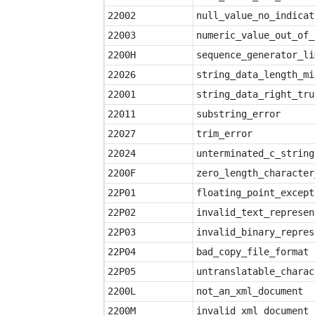
22002
null_value_no_indicat
22003
numeric_value_out_of_
2200H
sequence_generator_li
22026
string_data_length_mi
22001
string_data_right_tru
22011
substring_error
22027
trim_error
22024
unterminated_c_string
2200F
zero_length_character
22P01
floating_point_except
22P02
invalid_text_represen
22P03
invalid_binary_repres
22P04
bad_copy_file_format
22P05
untranslatable_charac
2200L
not_an_xml_document
2200M
invalid_xml_document