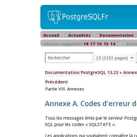
Accueil
Actualités
Documentation
Versions supportées
18
17
16
15
14
Versi
Documentation PostgreSQL 13.23
»
Annex
Précédent
Partie VIII. Annexes
Annexe A. Codes d'erreur 
Tous les messages émis par le serveur
Postg
SQL pour les codes
«
SQLSTATE
»
.
Les applications qui souhaitent connaître la 