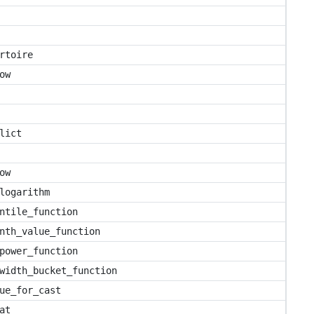
rtoire
ow
lict
ow
logarithm
ntile_function
nth_value_function
power_function
width_bucket_function
ue_for_cast
at