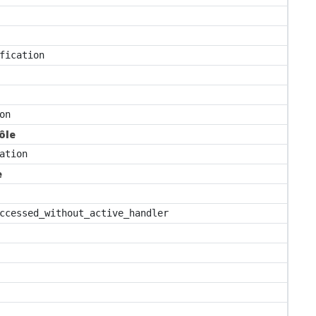
fication
on
ôle
ation
e
ccessed_without_active_handler