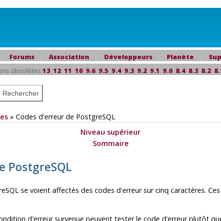
Forums
Association
Développeurs
Planète
Sup
ons obsolètes
13
12
11
10
9.6
9.5
9.4
9.3
9.2
9.1
9.0
8.4
8.3
8.2
8.
es
»
Codes d'erreur de
PostgreSQL
Niveau supérieur
Sommaire
de
PostgreSQL
reSQL
se voient affectés des codes d'erreur sur cinq caractères. Ce
condition d'erreur survenue peuvent tester le code d'erreur plutôt qu