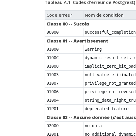
Tableau A.1. Codes d'erreur de
PostgreSQ
Code erreur
Nom de condition
Classe 00 -- Succès
00000
successful_completion
Classe 01 -- Avertissement
01000
warning
0100C
dynamic_result_sets_r
01008
implicit_zero_bit_pad
01003
null_value_eliminated
01007
privilege_not_granted
01006
privilege_not_revoked
01004
string_data_right_tru
01P01
deprecated_feature
Classe 02 -- Aucune donnée (c'est aus
02000
no_data
02001
no_additional_dynamic