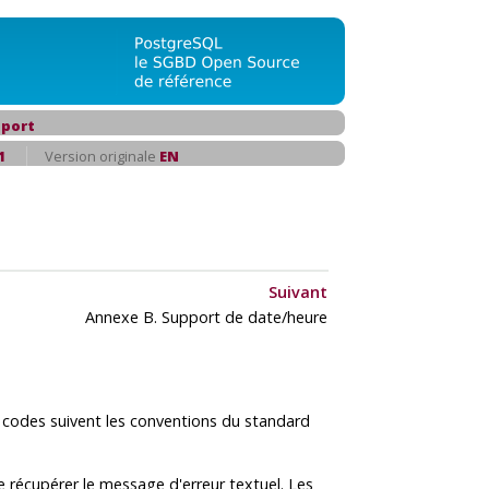
port
1
Version originale
EN
Suivant
Annexe B. Support de date/heure
s codes suivent les conventions du standard
e récupérer le message d'erreur textuel. Les