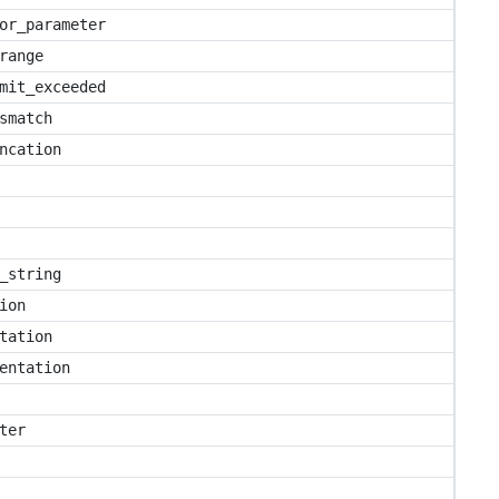
or_parameter
range
mit_exceeded
smatch
ncation
_string
ion
tation
entation
ter