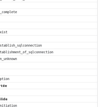
_complete
xist
stablish_sqlconnection
tablishment_of_sqlconnection
n_unknown
ption
rtée
lide
nitiation