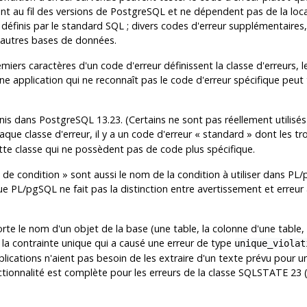
t au fil des versions de
PostgreSQL
et ne dépendent pas de la loca
définis par le standard SQL ; divers codes d'erreur supplémentaires,
'autres bases de données.
ers caractères d'un code d'erreur définissent la classe d'erreurs, le
, une application qui ne reconnaît pas le code d'erreur spécifique peut
inis dans
PostgreSQL
13.23. (Certains ne sont pas réellement utilisé
aque classe d'erreur, il y a un code d'erreur
«
standard
»
dont les tro
ette classe qui ne possèdent pas de code plus spécifique.
de condition
»
sont aussi le nom de la condition à utiliser dans
PL/
que
PL/pgSQL
ne fait pas la distinction entre avertissement et erreur 
orte le nom d'un objet de la base (une table, la colonne d'une table
e la contrainte unique qui a causé une erreur de type
unique_violat
ications n'aient pas besoin de les extraire d'un texte prévu pour u
ctionnalité est complète pour les erreurs de la classe SQLSTATE 23 (vi