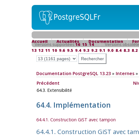
Accueil
Actualités
Documentation
Fo
Versions supportées
16
15
14
Versions obsolèt
13
12
11
10
9.6
9.5
9.4
9.3
9.2
9.1
9.0
8.4
8.3
8.2
Documentation PostgreSQL 13.23
»
Internes
Précédent
Ni
64.3. Extensibilité
64.4. Implémentation
64.4.1. Construction GiST avec tampon
64.4.1. Construction GiST avec ta