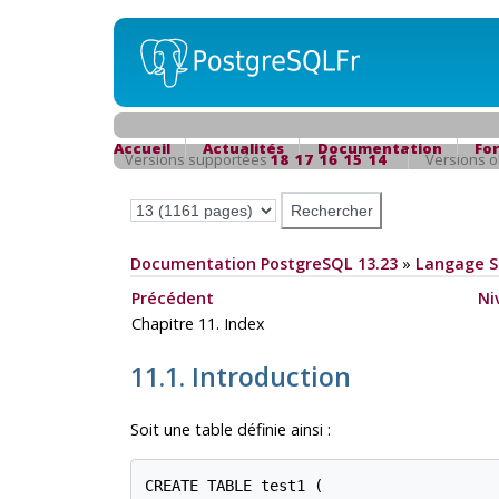
Accueil
Actualités
Documentation
Fo
Versions supportées
18
17
16
15
14
Versions 
Documentation PostgreSQL 13.23
»
Langage 
Précédent
Ni
Chapitre 11. Index
11.1. Introduction
Soit une table définie ainsi :
CREATE TABLE test1 (
