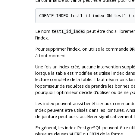
La commande suivante peut être utilisée pour cré
CREATE INDEX test1_id_index ON test1 (i
Le nom
peut être choisi libremen
test1_id_index
l'index.
Pour supprimer l'index, on utilise la commande
DR
à tout moment.
Une fois un index créé, aucune intervention supplé
lorsque la table est modifiée et utilise l'index dan
lecture complète de la table. Il faut néanmoins 
l'optimiseur de requêtes de prendre les bonnes déc
pourquoi l'optimiseur décide d'utiliser ou de ne
pa
Les index peuvent aussi bénéficier aux command
index peuvent être utilisés dans les jointures. Ains
de jointure peut aussi accélérer significativement 
En général, les index
PostgreSQL
peuvent être uti
plusieurs clauses
ou
de la forme
WHERE
JOIN