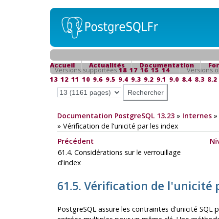
Accueil
Actualités
Documentation
Fo
Versions supportées
18
17
16
15
14
Versions o
13
12
11
10
9.6
9.5
9.4
9.3
9.2
9.1
9.0
8.4
8.3
8.2
Documentation PostgreSQL 13.23
»
Internes
»
Vérification de l'unicité par les index
Précédent
Ni
61.4. Considérations sur le verrouillage
d'index
61.5. Vérification de l'unicité
PostgreSQL
assure les contraintes d'unicité SQL 