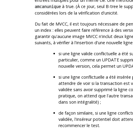
entrées multiples pour un même clé. Une méthode d
à true. (À ce jour, seul B-tree le sup
amcanunique
considérées lors de la vérification d'unicité.
Du fait de MVCC, il est toujours nécessaire de p
un index : elles peuvent faire référence à des ver
garantir qu'aucune image MVCC n'inclut deux lign
suivants, à vérifier à l'insertion d'une nouvelle lign
si une ligne valide conflictuelle a ét
particulier, comme un UPDATE supprime
nouvelle version, cela permet un UPDAT
si une ligne conflictuelle a été insérée
attendre de voir si la transaction est val
validée sans avoir supprimé la ligne conf
pratique, on attend que l'autre transac
dans son intégralité) ;
de façon similaire, si une ligne confl
validée, l'inséreur potentiel doit atten
recommencer le test.