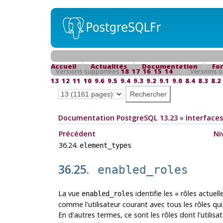
Accueil
Actualités
Documentation
Fo
Versions supportées
18
17
16
15
14
Versions o
13
12
11
10
9.6
9.5
9.4
9.3
9.2
9.1
9.0
8.4
8.3
8.2
Documentation PostgreSQL 13.23
»
Interfaces
Précédent
Ni
36.24.
element_types
36.25.
enabled_roles
La vue
identifie les
«
rôles actuell
enabled_roles
comme l'utilisateur courant avec tous les rôles qu
En d'autres termes, ce sont les rôles dont l'util