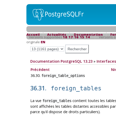
Accueil
Actualités
Documentation
Fo
Versions supportées
18
17
16
15
14
Versions 
originale
EN
Documentation PostgreSQL 13.23
»
Interfaces
Précédent
Ni
36.30.
foreign_table_options
36.31.
foreign_tables
La vue
contient toutes les table
foreign_tables
sont affichées les tables distantes accessibles par l
parce qu'il dispose de droits particuliers).