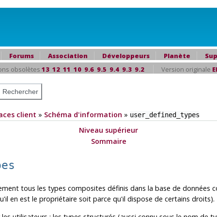
Forums
Association
Développeurs
Planète
Sup
ons obsolètes
13
12
11
10
9.6
9.5
9.4
9.3
9.2
Version originale
E
aces client
»
Schéma d'information
»
user_defined_types
Niveau supérieur
Sommaire
pes
ement tous les types composites définis dans la base de données c
'il en est le propriétaire soit parce qu'il dispose de certains droits).
les utilisateurs : les types structurés (aussi connu sous le nom de