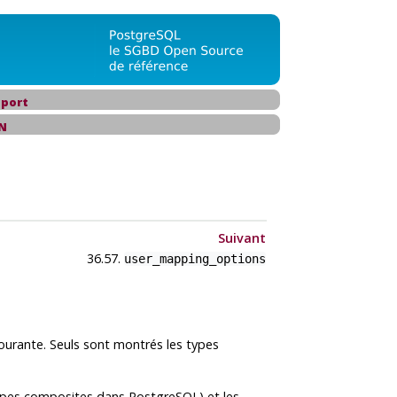
port
N
Suivant
36.57.
user_mapping_options
ourante. Seuls sont montrés les types
 types composites dans
PostgreSQL
) et les