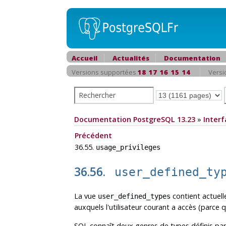
Accueil
Actualités
Documentation
Versions supportées
18
17
16
15
14
Versi
Documentation PostgreSQL 13.23
»
Interf
Précédent
36.55.
usage_privileges
36.56.
user_defined_ty
La vue
contient actuell
user_defined_types
auxquels l'utilisateur courant a accès (parce qu
SQL connaît deux genres de types définis par 