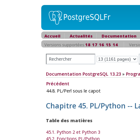
Accueil
Actualités
Documentation
Versions supportées
18
17
16
15
14
Versi
Documentation PostgreSQL 13.23
»
Progr
Précédent
44.8. PL/Perl sous le capot
Chapitre 45. PL/Python --
Table des matières
45.1. Python 2 et Python 3
45.2. Fonctions PL/Python