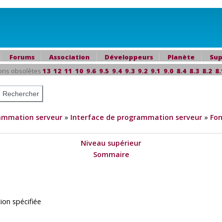
Forums
Association
Développeurs
Planète
Sup
ons obsolètes
13
12
11
10
9.6
9.5
9.4
9.3
9.2
9.1
9.0
8.4
8.3
8.2
8.
ammation serveur
»
Interface de programmation serveur
»
Fon
Niveau supérieur
Sommaire
ion spécifiée