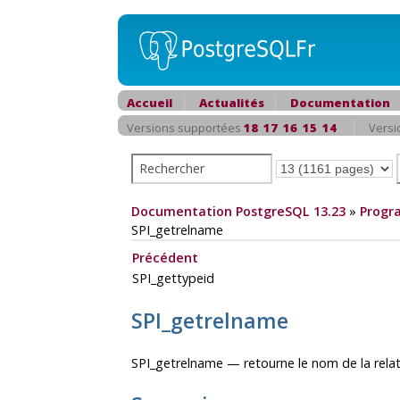
Accueil
Actualités
Documentation
Versions supportées
18
17
16
15
14
Versi
Documentation PostgreSQL 13.23
»
Progr
SPI_getrelname
Précédent
SPI_gettypeid
SPI_getrelname
SPI_getrelname — retourne le nom de la relat