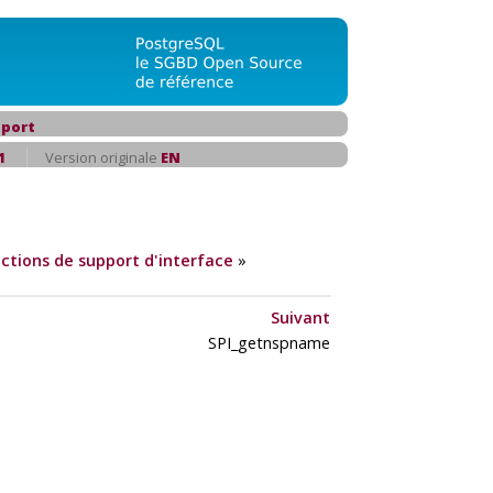
port
1
Version originale
EN
ctions de support d'interface
»
Suivant
SPI_getnspname