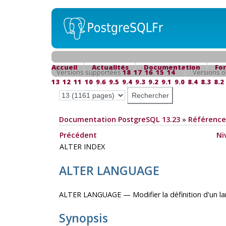
Accueil
Actualités
Documentation
Fo
Versions supportées
18
17
16
15
14
Versions o
13
12
11
10
9.6
9.5
9.4
9.3
9.2
9.1
9.0
8.4
8.3
8.2
Documentation PostgreSQL 13.23
»
Référence
Précédent
Ni
ALTER INDEX
ALTER LANGUAGE
ALTER LANGUAGE — Modifier la définition d'un l
Synopsis