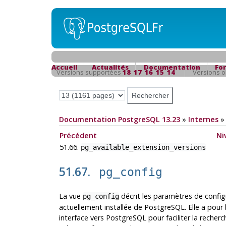
Accueil
Actualités
Documentation
Fo
Versions supportées
18
17
16
15
14
Versions 
Documentation PostgreSQL 13.23
»
Internes
Précédent
Ni
51.66.
pg_available_extension_versions
51.67.
pg_config
La vue
décrit les paramètres de config
pg_config
actuellement installée de
PostgreSQL
. Elle a pour
interface vers
PostgreSQL
pour faciliter la recherc