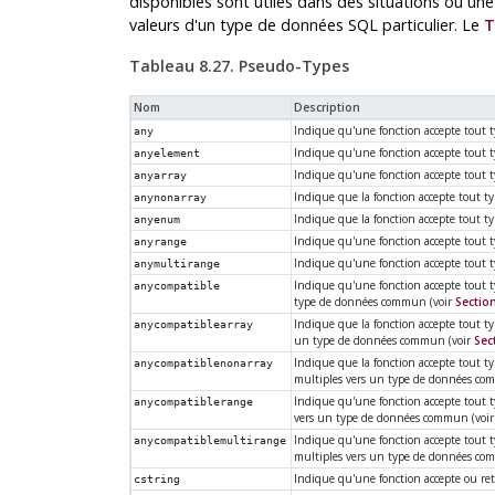
disponibles sont utiles dans des situations où un
valeurs d'un type de données
SQL
particulier. Le
T
Tableau 8.27. Pseudo-Types
Nom
Description
Indique qu'une fonction accepte tout ty
any
Indique qu'une fonction accepte tout t
anyelement
Indique qu'une fonction accepte tout t
anyarray
Indique que la fonction accepte tout t
anynonarray
Indique que la fonction accepte tout 
anyenum
Indique qu'une fonction accepte tout t
anyrange
Indique qu'une fonction accepte tout t
anymultirange
Indique qu'une fonction accepte tout
anycompatible
type de données commun (voir
Section
Indique que la fonction accepte tout 
anycompatiblearray
un type de données commun (voir
Sec
Indique que la fonction accepte tout 
anycompatiblenonarray
multiples vers un type de données co
Indique qu'une fonction accepte tout 
anycompatiblerange
vers un type de données commun (voi
Indique qu'une fonction accepte tout 
anycompatiblemultirange
multiples vers un type de données c
Indique qu'une fonction accepte ou re
cstring