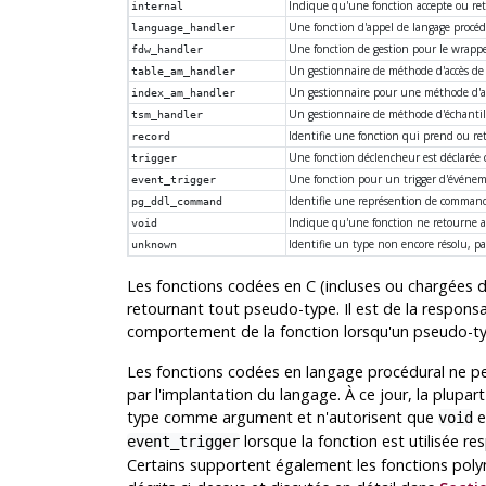
Indique qu'une fonction accepte ou re
internal
Une fonction d'appel de langage procéd
language_handler
Une fonction de gestion pour le wrapp
fdw_handler
Un gestionnaire de méthode d'accès de
table_am_handler
Un gestionnaire pour une méthode d'ac
index_am_handler
Un gestionnaire de méthode d'échantil
tsm_handler
Identifie une fonction qui prend ou re
record
Une fonction déclencheur est déclaré
trigger
Une fonction pour un trigger d'événe
event_trigger
Identifie une représention de command
pg_ddl_command
Indique qu'une fonction ne retourne 
void
Identifie un type non encore résolu, p
unknown
Les fonctions codées en C (incluses ou chargée
retournant tout pseudo-type. Il est de la responsab
comportement de la fonction lorsqu'un pseudo-ty
Les fonctions codées en langage procédural ne pe
par l'implantation du langage. À ce jour, la plupa
type comme argument et n'autorisent que
e
void
lorsque la fonction est utilisée 
event_trigger
Certains supportent également les fonctions poly