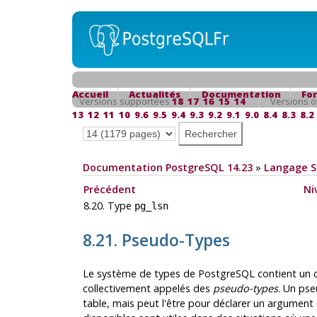
Accueil
Actualités
Documentation
Fo
Versions supportées
18
17
16
15
14
Versions o
13
12
11
10
9.6
9.5
9.4
9.3
9.2
9.1
9.0
8.4
8.3
8.2
Documentation PostgreSQL 14.23
»
Langage 
Précédent
Ni
8.20. Type
pg_lsn
8.21. Pseudo-Types
Le système de types de
PostgreSQL
contient un 
collectivement appelés des
pseudo-types
. Un pse
table, mais peut l'être pour déclarer un argument