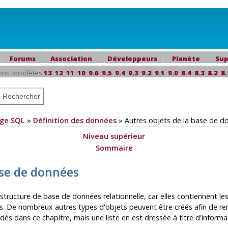
Forums
Association
Développeurs
Planète
Sup
ons obsolètes
13
12
11
10
9.6
9.5
9.4
9.3
9.2
9.1
9.0
8.4
8.3
8.2
8.
ge SQL
»
Définition des données
»
Autres objets de la base de d
Niveau supérieur
Sommaire
ase de données
structure de base de données relationnelle, car elles contiennent le
. De nombreux autres types d'objets peuvent être créés afin de rend
rdés dans ce chapitre, mais une liste en est dressée à titre d'informa