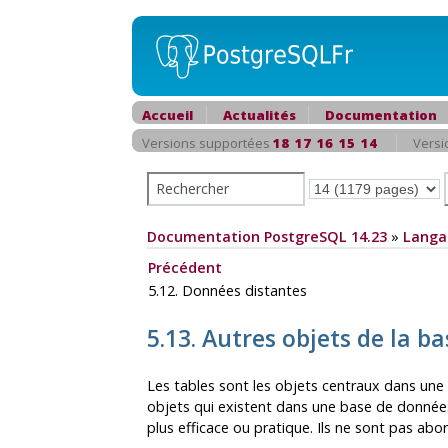
Accueil
Actualités
Documentation
Versions supportées
18
17
16
15
14
Versi
Documentation PostgreSQL 14.23
»
Langa
Précédent
5.12. Données distantes
5.13. Autres objets de la b
Les tables sont les objets centraux dans une 
objets qui existent dans une base de données
plus efficace ou pratique. Ils ne sont pas abo