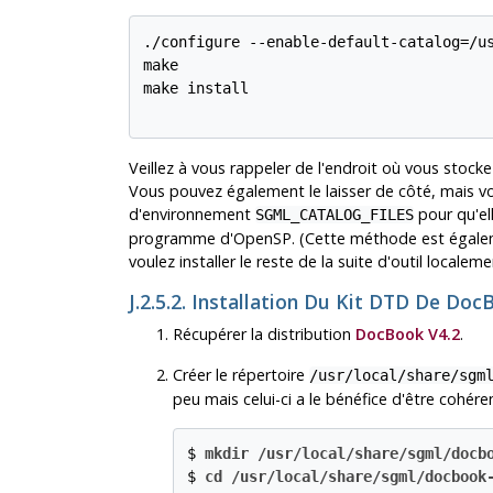
./configure --enable-default-catalog=/us
make

make install

Veillez à vous rappeler de l'endroit où vous stocke
Vous pouvez également le laisser de côté, mais vo
d'environnement
pour qu'ell
SGML_CATALOG_FILES
programme d'OpenSP. (Cette méthode est égaleme
voulez installer le reste de la suite d'outil localeme
J.2.5.2. Installation Du Kit
DTD
De
Doc
Récupérer la distribution
DocBook V4.2
.
Créer le répertoire
/usr/local/share/sgm
peu mais celui-ci a le bénéfice d'être cohére
$ 
mkdir /usr/local/share/sgml/docb
$ 
cd /usr/local/share/sgml/docbook