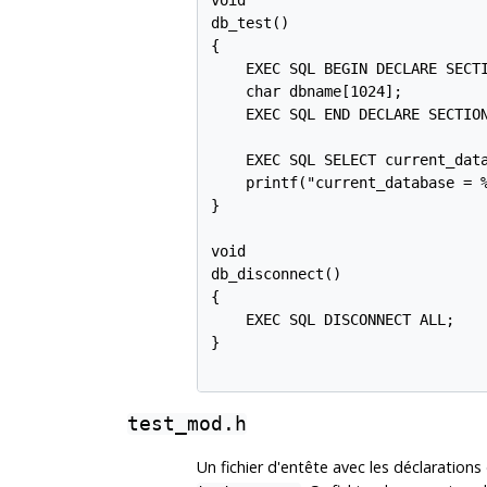
db_test()

{

    EXEC SQL BEGIN DECLARE SECTI
    char dbname[1024];

    EXEC SQL END DECLARE SECTION
    EXEC SQL SELECT current_data
    printf("current_database = %
}

void

db_disconnect()

{

    EXEC SQL DISCONNECT ALL;

}

test_mod.h
Un fichier d'entête avec les déclaration