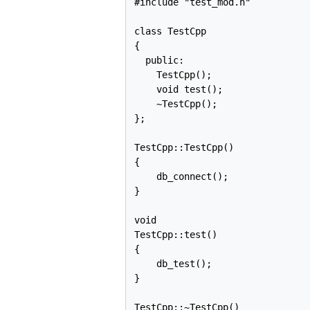
#include "test_mod.h"

class TestCpp

{

  public:

    TestCpp();

    void test();

    ~TestCpp();

};

TestCpp::TestCpp()

{

    db_connect();

}

void

TestCpp::test()

{

    db_test();

}

TestCpp::~TestCpp()
