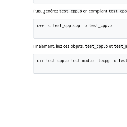
Puis, générez
en compilant
test_cpp.o
test_cpp
c++ -c test_cpp.cpp -o test_cpp.o

Finalement, liez ces objets,
et
test_cpp.o
test_
c++ test_cpp.o test_mod.o -lecpg -o test