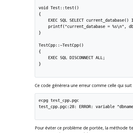
void Test::test()

{

    EXEC SQL SELECT current_database() I
    printf("current_database = %s\n", db
}

TestCpp::~TestCpp()

{

    EXEC SQL DISCONNECT ALL;

}

Ce code génèrera une erreur comme celle qui suit 
ecpg test_cpp.pgc

test_cpp.pgc:28: ERROR: variable "dbname
Pour éviter ce problème de portée, la méthode
t