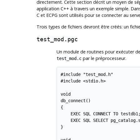
directement. Cette section décrit un moyen de
application C++ à travers un exemple simple. Dan
C et ECPG sont utilisés pour se connecter au ser
Trois types de fichiers devront être créés: un fichie
test_mod.pgc
Un module de routines pour exécuter d
par le préprocesseur.
test_mod.c
#include "test_mod.h"

#include <stdio.h>

void

db_connect()

{

    EXEC SQL CONNECT TO testdb1;
    EXEC SQL SELECT pg_catalog.s
}

void
