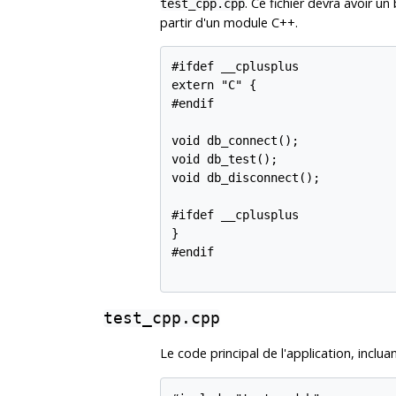
. Ce fichier devra avoir un
test_cpp.cpp
partir d'un module C++.
#ifdef __cplusplus

extern "C" {

#endif

void db_connect();

void db_test();

void db_disconnect();

#ifdef __cplusplus

}

#endif

test_cpp.cpp
Le code principal de l'application, inclua