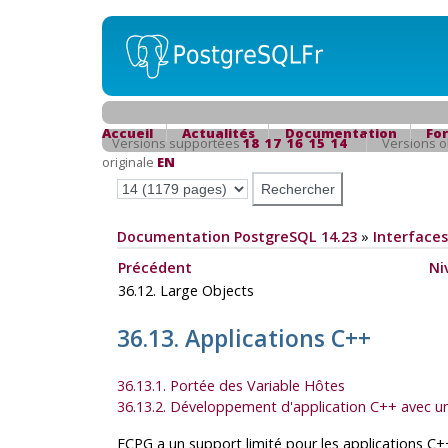
Accueil
Actualités
Documentation
Fo
Versions supportées
18
17
16
15
14
Versions 
originale
EN
Documentation PostgreSQL 14.23
»
Interfaces
Précédent
Ni
36.12. Large Objects
36.13. Applications
C++
36.13.1. Portée des Variable Hôtes
36.13.2. Développement d'application C++ avec u
ECPG a un support limité pour les applications C++