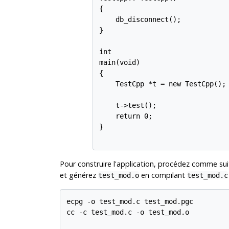
{

    db_disconnect();

}

int

main(void)

{

    TestCpp *t = new TestCpp();

    t->test();

    return 0;

}

Pour construire l'application, procédez comme sui
et générez
en compilant
test_mod.o
test_mod.c
ecpg -o test_mod.c test_mod.pgc

cc -c test_mod.c -o test_mod.o
