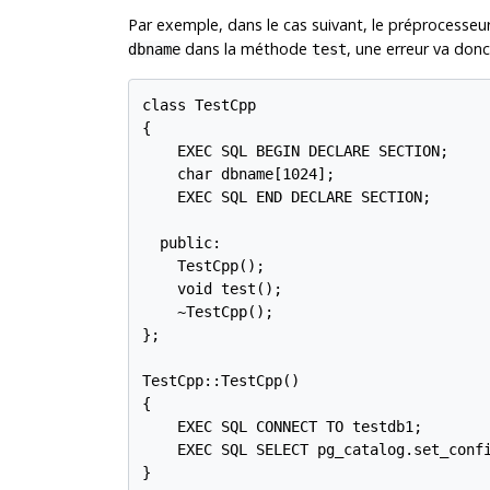
Par exemple, dans le cas suivant, le préprocesseu
dans la méthode
, une erreur va donc
dbname
test
class TestCpp

{

    EXEC SQL BEGIN DECLARE SECTION;

    char dbname[1024];

    EXEC SQL END DECLARE SECTION;

  public:

    TestCpp();

    void test();

    ~TestCpp();

};

TestCpp::TestCpp()

{

    EXEC SQL CONNECT TO testdb1;

    EXEC SQL SELECT pg_catalog.set_confi
}
