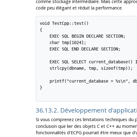
comme stockage intermédiaire. Mais cette approch
code peu élégant et réduit la performance.
void TestCpp::test()

{

    EXEC SQL BEGIN DECLARE SECTION;

    char tmp[1024];

    EXEC SQL END DECLARE SECTION;

    EXEC SQL SELECT current_database() I
    strlcpy(dbname, tmp, sizeof(tmp));

    printf("current_database = %s\n", db
}

36.13.2. Développement d'applicat
Si vous comprenez ces limitations techniques du
conclusion que lier des objets C et C++ au moment 
fonctionnalités d'ECPG pourrait être mieux que