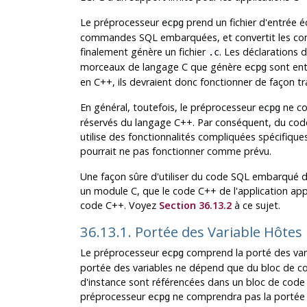
Le préprocesseur
prend un fichier d'entrée é
ecpg
commandes SQL embarquées, et convertit les c
finalement génère un fichier
. Les déclarations d
.c
morceaux de langage C que génère
sont ent
ecpg
en C++, ils devraient donc fonctionner de façon t
En général, toutefois, le préprocesseur
ne co
ecpg
réservés du langage C++. Par conséquent, du cod
utilise des fonctionnalités compliquées spécifiqu
pourrait ne pas fonctionner comme prévu.
Une façon sûre d'utiliser du code SQL embarqué d
un module C, que le code C++ de l'application appe
code C++. Voyez
Section 36.13.2
à ce sujet.
36.13.1. Portée des Variable Hôtes
Le préprocesseur
comprend la porté des varia
ecpg
portée des variables ne dépend que du bloc de code
d'instance sont référencées dans un bloc de code di
préprocesseur
ne comprendra pas la portée d
ecpg