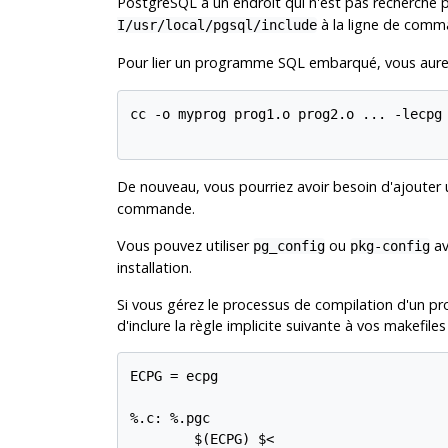
PostgreSQL
à un endroit qui n'est pas recherché
à la ligne de comm
I/usr/local/pgsql/include
Pour lier un programme SQL embarqué, vous aurez b
cc -o myprog prog1.o prog2.o ... -lecpg

De nouveau, vous pourriez avoir besoin d'ajoute
commande.
Vous pouvez utiliser
ou
a
pg_config
pkg-config
installation.
Si vous gérez le processus de compilation d'un pro
d'inclure la règle implicite suivante à vos makefiles 
ECPG = ecpg

%.c: %.pgc

        $(ECPG) $<
