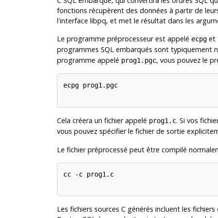
C
SQL
embarqué, qui convertira les ordres
SQL
que
fonctions récupèrent des données à partir de le
l'interface
libpq
, et met le résultat dans les argu
Le programme préprocesseur est appelé
et 
ecpg
programmes SQL embarqués sont typiquement n
programme appelé
, vous pouvez le p
prog1.pgc
ecpg prog1.pgc

Cela créera un fichier appelé
. Si vos fich
prog1.c
vous pouvez spécifier le fichier de sortie explicite
Le fichier préprocessé peut être compilé normale
cc -c prog1.c

Les fichiers sources C générés incluent les fichiers 