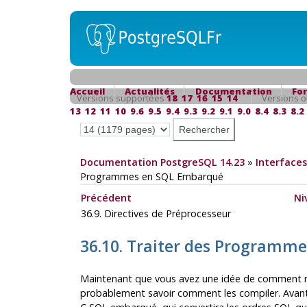
Accueil
Actualités
Documentation
Fo
Versions supportées
18
17
16
15
14
Versions o
13
12
11
10
9.6
9.5
9.4
9.3
9.2
9.1
9.0
8.4
8.3
8.2
Documentation PostgreSQL 14.23
»
Interfaces
Programmes en SQL Embarqué
Précédent
Ni
36.9. Directives de Préprocesseur
36.10. Traiter des Programm
Maintenant que vous avez une idée de comment 
probablement savoir comment les compiler. Avant d