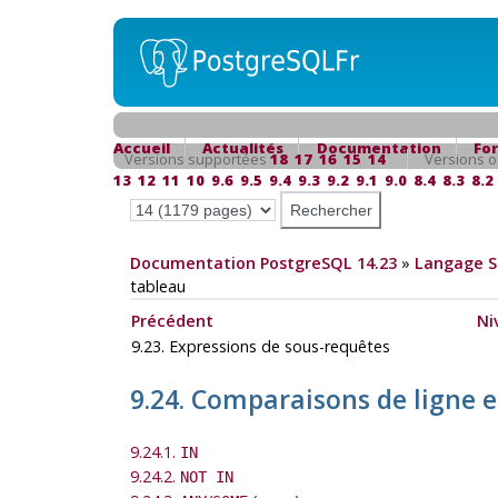
Accueil
Actualités
Documentation
Fo
Versions supportées
18
17
16
15
14
Versions o
13
12
11
10
9.6
9.5
9.4
9.3
9.2
9.1
9.0
8.4
8.3
8.2
Documentation PostgreSQL 14.23
»
Langage 
tableau
Précédent
Ni
9.23. Expressions de sous-requêtes
9.24. Comparaisons de ligne e
9.24.1.
IN
9.24.2.
NOT IN