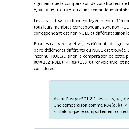
signifiant que la comparaison de constructeur de 
,
,
,
,
ou
, ou a une sémantique similaire 
=
<>
<
<=
>
>=
Les cas
et
fonctionnent légèrement différemm
=
<>
tous leurs membres correspondant sont non NULL 
correspondant est non NULL et différent ; sinon l
Pour les cas
,
,
et
, les éléments de ligne 
<
<=
>
>=
paire d'éléments différents ou NULL est trouvée. 
inconnu (NULL) ,; sinon la comparaison de cette p
renvoie true, et n
ROW(1,2,NULL) < ROW(1,3,0)
considérée.
Avant
PostgreSQL
8.2, les cas
,
,
e
<
<=
>
Une comparaison comme
ROW(a,b) <
alors que le comportement correct
< d