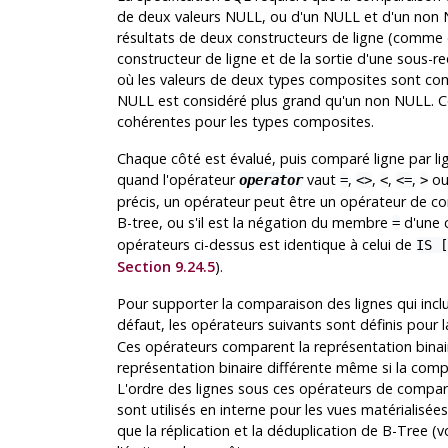
de deux valeurs NULL, ou d'un NULL et d'un non
résultats de deux constructeurs de ligne (comme
constructeur de ligne et de la sortie d'une sous
où les valeurs de deux types composites sont co
NULL est considéré plus grand qu'un non NULL. Cec
cohérentes pour les types composites.
Chaque côté est évalué, puis comparé ligne par l
quand l'opérateur
vaut
,
,
,
,
o
operator
=
<>
<
<=
>
précis, un opérateur peut être un opérateur de co
B-tree, ou s'il est la négation du membre
d'une 
=
opérateurs ci-dessus est identique à celui de
IS [
Section 9.24.5
).
Pour supporter la comparaison des lignes qui incl
défaut, les opérateurs suivants sont définis pour
Ces opérateurs comparent la représentation binair
représentation binaire différente même si la compa
L'ordre des lignes sous ces opérateurs de compar
sont utilisés en interne pour les vues matérialisées
que la réplication et la déduplication de B-Tree (v