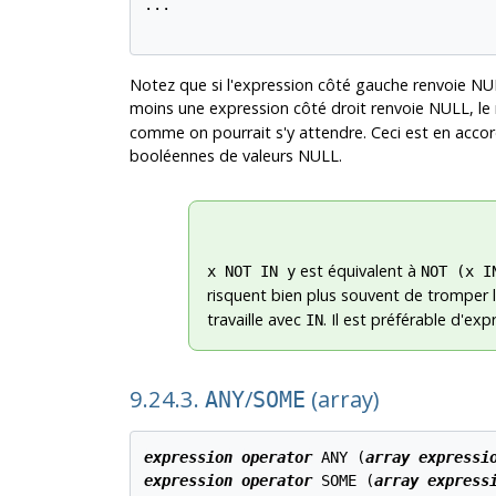
...

Notez que si l'expression côté gauche renvoie NULL
moins une expression côté droit renvoie NULL, le 
comme on pourrait s'y attendre. Ceci est en accor
booléennes de valeurs NULL.
est équivalent à
x NOT IN y
NOT (x I
risquent bien plus souvent de tromper le
travaille avec
. Il est préférable d'ex
IN
9.24.3.
/
(array)
ANY
SOME
expression
operator
 ANY (
array expressi
expression
operator
 SOME (
array express