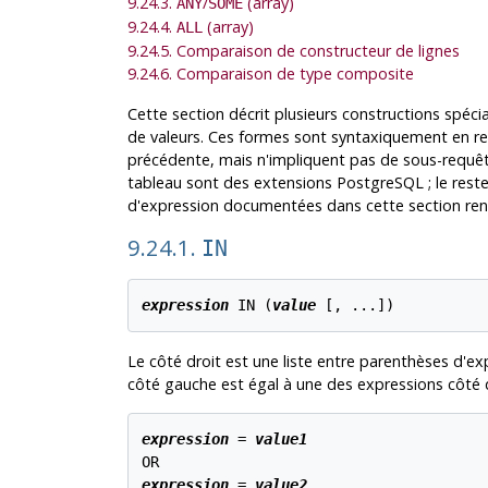
9.24.3.
/
(array)
ANY
SOME
9.24.4.
(array)
ALL
9.24.5. Comparaison de constructeur de lignes
9.24.6. Comparaison de type composite
Cette section décrit plusieurs constructions spéci
de valeurs. Ces formes sont syntaxiquement en re
précédente, mais n'impliquent pas de sous-requêt
tableau sont des extensions
PostgreSQL
; le res
d'expression documentées dans cette section renvo
9.24.1.
IN
expression
 IN (
value
 [
, ...
Le côté droit est une liste entre parenthèses d'ex
côté gauche est égal à une des expressions côté d
expression
 = 
value1
expression
 = 
value2