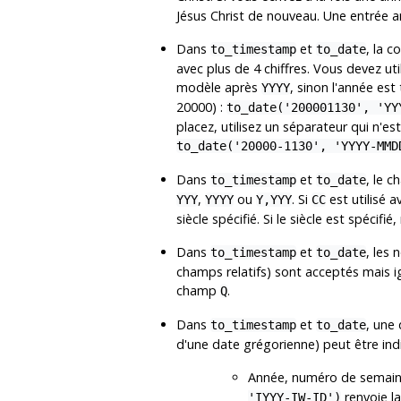
Jésus Christ de nouveau. Une entrée a
Dans
et
, la c
to_timestamp
to_date
avec plus de 4 chiffres. Vous devez uti
modèle après
, sinon l'année est
YYYY
20000) :
to_date('200001130', 'YY
placez, utilisez un séparateur qui n'e
to_date('20000-1130', 'YYYY-MMD
Dans
et
, le 
to_timestamp
to_date
,
ou
. Si
est utilisé 
YYY
YYYY
Y,YYY
CC
siècle spécifié. Si le siècle est spécif
Dans
et
, les
to_timestamp
to_date
champs relatifs) sont acceptés mais ign
champ
.
Q
Dans
et
, une
to_timestamp
to_date
d'une date grégorienne) peut être ind
Année, numéro de semaine
renvoie l
'IYYY-IW-ID')