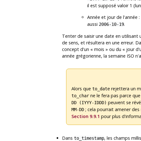
il est supposé valoir 1 (lun
Année et jour de l'année 
aussi
.
2006-10-19
Tenter de saisir une date en utilisan
de sens, et résultera en une erreur. 
concept d'un
«
mois
»
ou du
«
jour d'
année grégorienne, la semaine ISO n'a 
Alors que
rejettera un m
to_date
ne le fera pas parce que
to_char
peuvent se révél
DD (IYYY-IDDD)
; cela pourrait amener des 
MM-DD
Section 9.9.1
pour plus d'informa
Dans
, les champs mill
to_timestamp