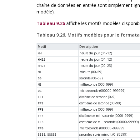
chaîne de données en entrée sont simplement igno
modèle).
Tableau 9.26
affiche les motifs modèles disponib
Tableau 9.26. Motifs modèles pour le format
Motif
Description
heure du jour (01–12)
HH
heure du jour (01–12)
HH12
heure du jour (00–23)
HH24
minute (00–59)
MI
seconde (00–59)
SS
milliseconde (000–999)
MS
microseconde (000000–999999)
US
dixième de seconde (0–9)
FF1
centième de seconde (00–99)
FF2
milliseconde (000–999)
FF3
dixième de milliseconde (0000–9999)
FF4
centième de milliseconde (00000–99999)
FF5
microseconde (000000–999999)
FF6
,
secondes après minuit (0–86399)
SSSS
SSSSS