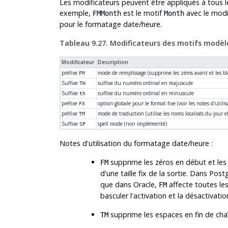
Les modificateurs peuvent être appliqués à tous 
exemple,
est le motif
avec le modi
FMMonth
Month
pour le formatage date/heure.
Tableau 9.27. Modificateurs des motifs modè
Modificateur
Description
préfixe
mode de remplissage (supprime les zéros avant et les bl
FM
Suffixe
suffixe du numéro ordinal en majuscule
TH
Suffixe
suffixe du numéro ordinal en minuscule
th
préfixe
option globale pour le format fixe (voir les notes d'utilis
FX
préfixe
mode de traduction (utilise les noms localisés du jour 
TM
Suffixe
spell mode (non implémenté)
SP
Notes d'utilisation du formatage date/heure :
supprime les zéros en début et les b
FM
d'une taille fix de la sortie. Dans
Post
que dans Oracle,
affecte toutes les
FM
basculer l'activation et la désactivat
supprime les espaces en fin de ch
TM