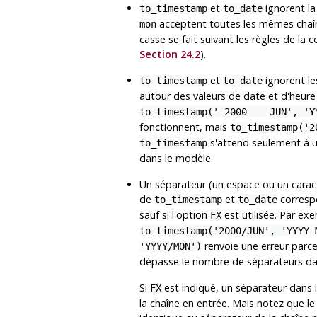
et
ignorent la
to_timestamp
to_date
acceptent toutes les mêmes chaîne
mon
casse se fait suivant les règles de la 
Section 24.2
).
et
ignorent le
to_timestamp
to_date
autour des valeurs de date et d'heure 
to_timestamp(' 2000 JUN', 'YY
fonctionnent, mais
to_timestamp('
s'attend seulement à u
to_timestamp
dans le modèle.
Un séparateur (un espace ou un caractè
de
et
correspo
to_timestamp
to_date
sauf si l'option
est utilisée. Par ex
FX
to_timestamp('2000/JUN', 'YYYY 
renvoie une erreur parc
'YYYY/MON')
dépasse le nombre de séparateurs da
Si
est indiqué, un séparateur dans
FX
la chaîne en entrée. Mais notez que le