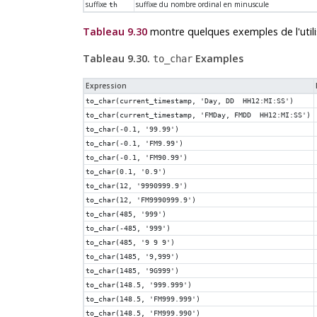
suffixe
suffixe du nombre ordinal en minuscule
th
Tableau 9.30
montre quelques exemples de l'utili
Tableau 9.30.
Examples
to_char
Expression
to_char(current_timestamp, 'Day, DD HH12:MI:SS')
to_char(current_timestamp, 'FMDay, FMDD HH12:MI:SS')
to_char(-0.1, '99.99')
to_char(-0.1, 'FM9.99')
to_char(-0.1, 'FM90.99')
to_char(0.1, '0.9')
to_char(12, '9990999.9')
to_char(12, 'FM9990999.9')
to_char(485, '999')
to_char(-485, '999')
to_char(485, '9 9 9')
to_char(1485, '9,999')
to_char(1485, '9G999')
to_char(148.5, '999.999')
to_char(148.5, 'FM999.999')
to_char(148.5, 'FM999.990')