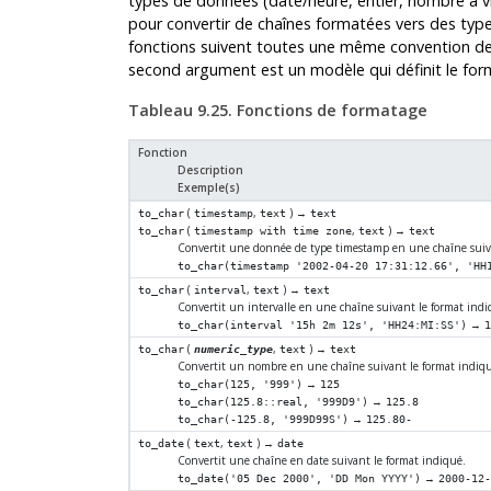
types de données (date/heure, entier, nombre à vi
pour convertir de chaînes formatées vers des typ
fonctions suivent toutes une même convention de 
second argument est un modèle qui définit le form
Tableau 9.25. Fonctions de formatage
Fonction
Description
Exemple(s)
(
,
) →
to_char
timestamp
text
text
(
,
) →
to_char
timestamp with time zone
text
text
Convertit une donnée de type timestamp en une chaîne suiva
to_char(timestamp '2002-04-20 17:31:12.66', 'HH
(
,
) →
to_char
interval
text
text
Convertit un intervalle en une chaîne suivant le format indi
→
to_char(interval '15h 2m 12s', 'HH24:MI:SS')
1
(
,
) →
to_char
numeric_type
text
text
Convertit un nombre en une chaîne suivant le format indiqu
→
to_char(125, '999')
125
→
to_char(125.8::real, '999D9')
125.8
→
to_char(-125.8, '999D99S')
125.80-
(
,
) →
to_date
text
text
date
Convertit une chaîne en date suivant le format indiqué.
→
to_date('05 Dec 2000', 'DD Mon YYYY')
2000-12-