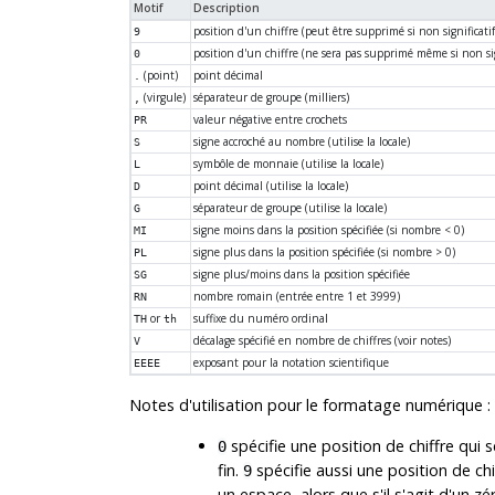
Motif
Description
position d'un chiffre (peut être supprimé si non significatif
9
position d'un chiffre (ne sera pas supprimé même si non sig
0
(point)
point décimal
.
(virgule)
séparateur de groupe (milliers)
,
valeur négative entre crochets
PR
signe accroché au nombre (utilise la locale)
S
symbôle de monnaie (utilise la locale)
L
point décimal (utilise la locale)
D
séparateur de groupe (utilise la locale)
G
signe moins dans la position spécifiée (si nombre < 0)
MI
signe plus dans la position spécifiée (si nombre > 0)
PL
signe plus/moins dans la position spécifiée
SG
nombre romain (entrée entre 1 et 3999)
RN
or
suffixe du numéro ordinal
TH
th
décalage spécifié en nombre de chiffres (voir notes)
V
exposant pour la notation scientifique
EEEE
Notes d'utilisation pour le formatage numérique :
spécifie une position de chiffre qui 
0
fin.
spécifie aussi une position de chif
9
un espace, alors que s'il s'agit d'un z