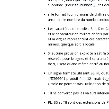
supprimé. (Pour
, ces de
to_number()
si le format fournit moins de chiffr
arrondira le nombre du nombre indiqu
Les caractères de modèle
,
,
et
S
L
D
G
et le séparateur de milliers définis par 
et la virgule représentent ces caractè
milliers, quelque soit la locale.
Si aucune provision explicite n'est fa
réservée pour le signe, et il sera ancré
de
, il sera quand même ancré au no
9
Un signe formaté utilisant
,
ou
SG
PL
M
produit
mais
'MI9999')
'- 12'
to_
Oracle ne permet pas l'utilisation de
M
ne convertit pas les valeurs inférie
TH
,
et
sont des extensions de
P
PL
SG
TH