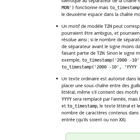
identique au séparateur de la chaîne
fonctionne mais
MON')
to_timestam
le deuxième espace dans la chaîne m
Un motif de modèle
peut corresp
TZH
pourraient être ambigus, et pourraie
résolue ainsi ; si le nombre de sépara
de séparateur avant le signe moins da
faisant partie de
. Sinon le signe 
TZH
exemple,
to_timestamp('2000 -10'
to_timestamp('2000 -10', 'YYYY
Un texte ordinaire est autorisé dans 
placer une sous-chaîne entre des gui
littéral, même s'il contient des moti
sera remplacé par l'année, mais 
YYYY
et
, le texte littéral et
to_timestamp
nombre de caractères contenus dans l
entrée (qu'ils soient ou non
).
XX