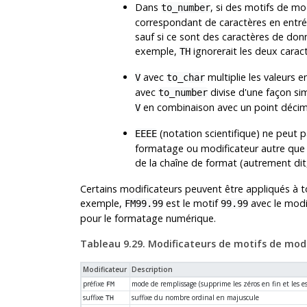
Dans
, si des motifs de m
to_number
correspondant de caractères en entré
sauf si ce sont des caractères de donné
exemple,
ignorerait les deux carac
TH
avec
multiplie les valeurs 
V
to_char
avec
divise d'une façon sim
to_number
en combinaison avec un point décima
V
(notation scientifique) ne peut p
EEEE
formatage ou modificateur autre que le
de la chaîne de format (autrement dit
Certains modificateurs peuvent être appliqués à
exemple,
est le motif
avec le modi
FM99.99
99.99
pour le formatage numérique.
Tableau 9.29. Modificateurs de motifs de mo
Modificateur
Description
préfixe
mode de remplissage (supprime les zéros en fin et les e
FM
suffixe
suffixe du nombre ordinal en majuscule
TH