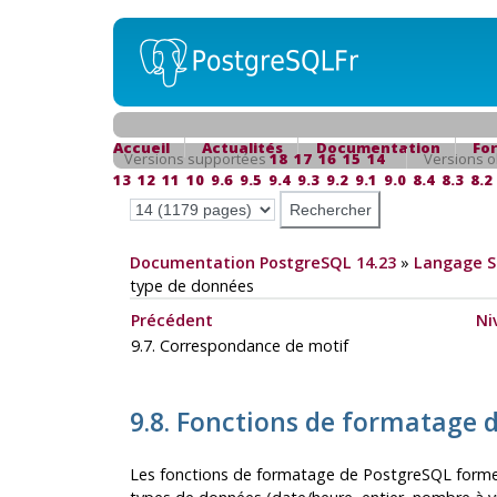
Accueil
Actualités
Documentation
Fo
Versions supportées
18
17
16
15
14
Versions o
13
12
11
10
9.6
9.5
9.4
9.3
9.2
9.1
9.0
8.4
8.3
8.2
Documentation PostgreSQL 14.23
»
Langage 
type de données
Précédent
Ni
9.7. Correspondance de motif
9.8. Fonctions de formatage 
Les fonctions de formatage de
PostgreSQL
formen