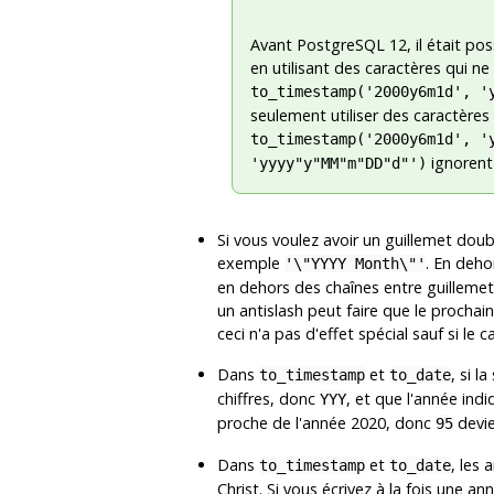
Avant
PostgreSQL
12, il était po
en utilisant des caractères qui ne 
to_timestamp('2000y6m1d', '
seulement utiliser des caractères
to_timestamp('2000y6m1d', '
ignoren
'yyyy"y"MM"m"DD"d"')
Si vous voulez avoir un guillemet doub
exemple
. En deho
'\"YYYY Month\"'
en dehors des chaînes entre guillemets
un antislash peut faire que le prochain
ceci n'a pas d'effet spécial sauf si le
Dans
et
, si l
to_timestamp
to_date
chiffres, donc
, et que l'année indi
YYY
proche de l'année 2020, donc
devie
95
Dans
et
, les
to_timestamp
to_date
Christ. Si vous écrivez à la fois une 