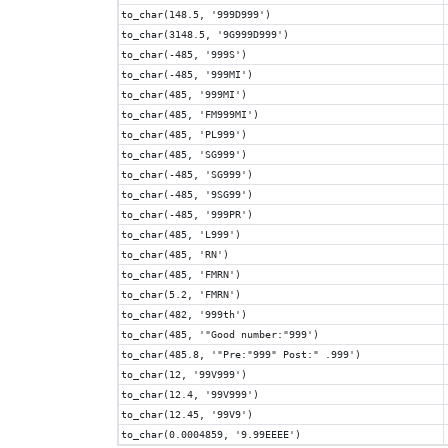
to_char(148.5, '999D999')
to_char(3148.5, '9G999D999')
to_char(-485, '999S')
to_char(-485, '999MI')
to_char(485, '999MI')
to_char(485, 'FM999MI')
to_char(485, 'PL999')
to_char(485, 'SG999')
to_char(-485, 'SG999')
to_char(-485, '9SG99')
to_char(-485, '999PR')
to_char(485, 'L999')
to_char(485, 'RN')
to_char(485, 'FMRN')
to_char(5.2, 'FMRN')
to_char(482, '999th')
to_char(485, '"Good number:"999')
to_char(485.8, '"Pre:"999" Post:" .999')
to_char(12, '99V999')
to_char(12.4, '99V999')
to_char(12.45, '99V9')
to_char(0.0004859, '9.99EEEE')