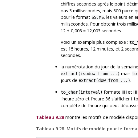
chiffres secondes après le point déci
pas 3 millisecondes, mais 300 parce q
pour le format
, les valeurs en 
SS.MS
millisecondes. Pour obtenir trois millis
12 + 0,003 = 12,003 secondes.
Voici un exemple plus complexe :
to_
est 15 heures, 12 minutes, et 2 seco
secondes.
la numérotation du jour de la semaine
mais
extract(isodow from ...)
to
jours de
.
extract(dow from ...)
formate
et
to_char(interval)
HH
H
l'heure zéro et l'heure 36 s'affichen
complète de l'heure qui peut dépasse
Tableau 9.28
montre les motifs de modèle dispon
Tableau 9.28. Motifs de modèle pour le form