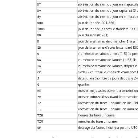
abréviation du nom du jour en majuscule (3
DY
abréviation du nom du jour capitalisé (3 ca
Dy
abréviation du nom du jour en minuscule (
dy
jour de l'année (001–366)
DDD
jour de l'année, d'après le standard ISO 
IDDD
jour du mois (01–31)
DD
jour de la semaine, de dimanche (
) à sam
D
1
jour de la semaine d'après le standard IS
ID
numéro de semaine du mois (1–5) (la pre
W
numéro de semaine de l'année (1–53) (la
WW
numéro de semaine de l'année, d'après le
IW
siècle (2 chiffres) (le 21è siècle commence
CC
date Julien (nombre de jours depuis le 2
J
quartier
Q
mois en majuscules suivant la convention 
RM
mois en minuscules suivant le convention 
rm
abréviation du fuseau horaire, en majus
TZ
abréviation du fuseau horaire, en minu
tz
heures du fuseau horaire
TZH
minutes du fuseau horaire
TZM
décalage du fuseau horaire à partir d'U
OF