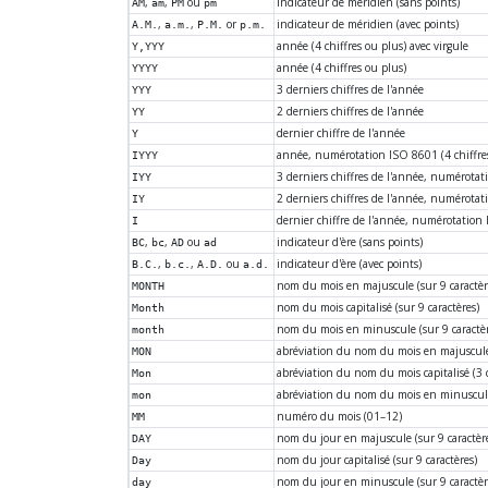
,
,
ou
indicateur de méridien (sans points)
AM
am
PM
pm
,
,
or
indicateur de méridien (avec points)
A.M.
a.m.
P.M.
p.m.
année (4 chiffres ou plus) avec virgule
Y,YYY
année (4 chiffres ou plus)
YYYY
3 derniers chiffres de l'année
YYY
2 derniers chiffres de l'année
YY
dernier chiffre de l'année
Y
année, numérotation ISO 8601 (4 chiffre
IYYY
3 derniers chiffres de l'année, numérota
IYY
2 derniers chiffres de l'année, numérota
IY
dernier chiffre de l'année, numérotation
I
,
,
ou
indicateur d'ère (sans points)
BC
bc
AD
ad
,
,
ou
indicateur d'ère (avec points)
B.C.
b.c.
A.D.
a.d.
nom du mois en majuscule (sur 9 caractèr
MONTH
nom du mois capitalisé (sur 9 caractères)
Month
nom du mois en minuscule (sur 9 caractèr
month
abréviation du nom du mois en majuscule (
MON
abréviation du nom du mois capitalisé (3 c
Mon
abréviation du nom du mois en minuscule (
mon
numéro du mois (01–12)
MM
nom du jour en majuscule (sur 9 caractèr
DAY
nom du jour capitalisé (sur 9 caractères)
Day
nom du jour en minuscule (sur 9 caractèr
day