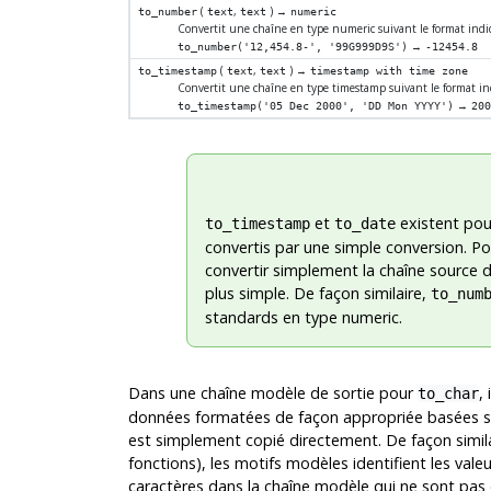
(
,
) →
to_number
text
text
numeric
Convertit une chaîne en type numeric suivant le format indi
→
to_number('12,454.8-', '99G999D9S')
-12454.8
(
,
) →
to_timestamp
text
text
timestamp with time zone
Convertit une chaîne en type timestamp suivant le format in
→
to_timestamp('05 Dec 2000', 'DD Mon YYYY')
200
et
existent pou
to_timestamp
to_date
convertis par une simple conversion. P
convertir simplement la chaîne source d
plus simple. De façon similaire,
to_num
standards en type numeric.
Dans une chaîne modèle de sortie pour
,
to_char
données formatées de façon appropriée basées sur
est simplement copié directement. De façon simila
fonctions), les motifs modèles identifient les valeu
caractères dans la chaîne modèle qui ne sont pas