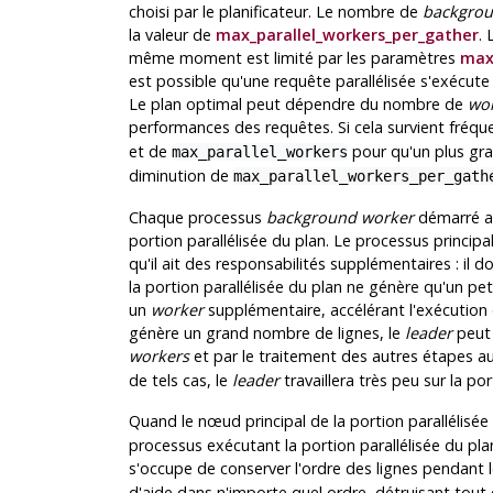
choisi par le planificateur. Le nombre de
backgrou
la valeur de
max_parallel_workers_per_gather
.
même moment est limité par les paramètres
max
est possible qu'une requête parallélisée s'exécut
Le plan optimal peut dépendre du nombre de
wo
performances des requêtes. Si cela survient fré
et de
pour qu'un plus g
max_parallel_workers
diminution de
max_parallel_workers_per_gath
Chaque processus
background worker
démarré av
portion parallélisée du plan. Le processus principa
qu'il ait des responsabilités supplémentaires : il do
la portion parallélisée du plan ne génère qu'un pe
un
worker
supplémentaire, accélérant l'exécution d
génère un grand nombre de lignes, le
leader
peut 
workers
et par le traitement des autres étapes
de tels cas, le
leader
travaillera très peu sur la por
Quand le nœud principal de la portion parallélisée
processus exécutant la portion parallélisée du plan
s'occupe de conserver l'ordre des lignes pendant 
d'aide dans n'importe quel ordre, détruisant tout o