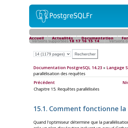
Accueil
Actualités
Documentation
Fo
Versions supportées
18
17
16
15
14
Versions 
Documentation PostgreSQL 14.23
»
Langage 
parallélisation des requêtes
Précédent
Ni
Chapitre 15. Requêtes parallélisées
15.1. Comment fonctionne la 
Quand l'optimiseur détermine que la parallélisation 