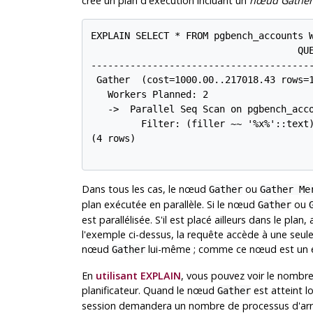
crée un plan d'exécution incluant un
nœud Gather
EXPLAIN SELECT * FROM pgbench_accounts W
                                     QUE
----------------------------------------
 Gather  (cost=1000.00..217018.43 rows=1
   Workers Planned: 2

   ->  Parallel Seq Scan on pgbench_acco
         Filter: (filler ~~ '%x%'::text)
(4 rows)

Dans tous les cas, le nœud
ou
Gather
Gather Me
plan exécutée en parallèle. Si le nœud
ou
Gather
est parallélisée. S'il est placé ailleurs dans le pla
l'exemple ci-dessus, la requête accède à une seule
nœud
lui-même ; comme ce nœud est un
Gather
En
utilisant EXPLAIN
, vous pouvez voir le nombre
planificateur. Quand le nœud
est atteint l
Gather
session demandera un nombre de processus d'arri