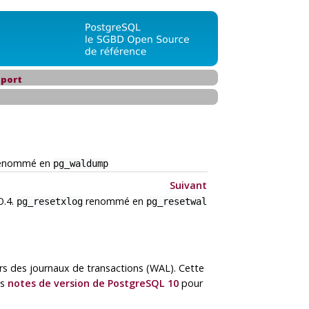
port
enommé en
pg_waldump
Suivant
.4.
renommé en
pg_resetxlog
pg_resetwal
hiers des journaux de transactions (WAL). Cette
es
notes de version de PostgreSQL 10
pour