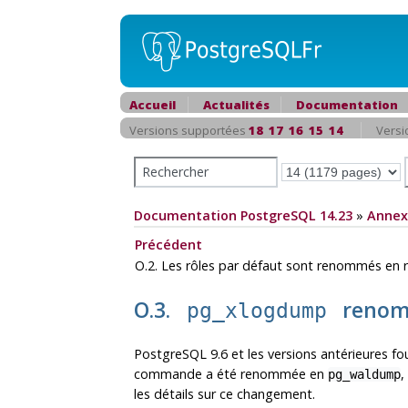
Accueil
Actualités
Documentation
Versions supportées
18
17
16
15
14
Versi
Documentation PostgreSQL 14.23
»
Annex
Précédent
O.2. Les rôles par défaut sont renommés en r
O.3.
reno
pg_xlogdump
PostgreSQL 9.6 et les versions antérieures
commande a été renommée en
,
pg_waldump
les détails sur ce changement.