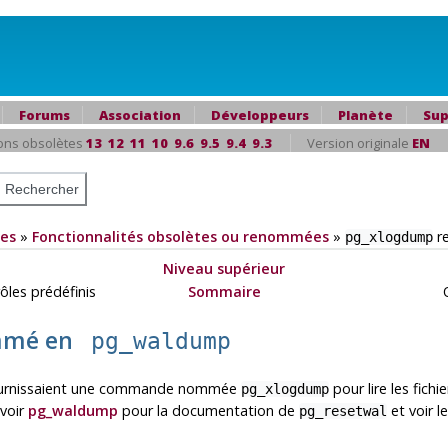
Forums
Association
Développeurs
Planète
Sup
ons obsolètes
13
12
11
10
9.6
9.5
9.4
9.3
Version originale
EN
es
»
Fonctionnalités obsolètes ou renommées
»
r
pg_xlogdump
Niveau supérieur
ôles prédéfinis
Sommaire
O
mmé en
pg_waldump
 fournissaient une commande nommée
pour lire les fic
pg_xlogdump
 voir
pg_waldump
pour la documentation de
et voir l
pg_resetwal