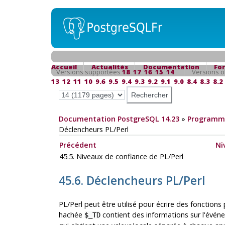
Accueil
Actualités
Documentation
Fo
Versions supportées
18
17
16
15
14
Versions o
13
12
11
10
9.6
9.5
9.4
9.3
9.2
9.1
9.0
8.4
8.3
8.2
Documentation PostgreSQL 14.23
»
Programma
Déclencheurs PL/Perl
Précédent
Ni
45.5. Niveaux de confiance de PL/Perl
45.6. Déclencheurs PL/Perl
PL/Perl peut être utilisé pour écrire des fonction
hachée
contient des informations sur l'évén
$_TD