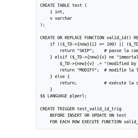
CREATE TABLE test (

    i int,

    v varchar

);

CREATE OR REPLACE FUNCTION valid_id() RE
    if (($_TD->{new}{i} >= 100) || ($_TD
        return "SKIP";    # passe la com
    } elsif ($_TD->{new}{v} ne "immortal
        $_TD->{new}{v} .= "(modified by 
        return "MODIFY";  # modifie la l
    } else {

        return;           # exécute la c
    }

$$ LANGUAGE plperl;

CREATE TRIGGER test_valid_id_trig

    BEFORE INSERT OR UPDATE ON test

    FOR EACH ROW EXECUTE FUNCTION valid