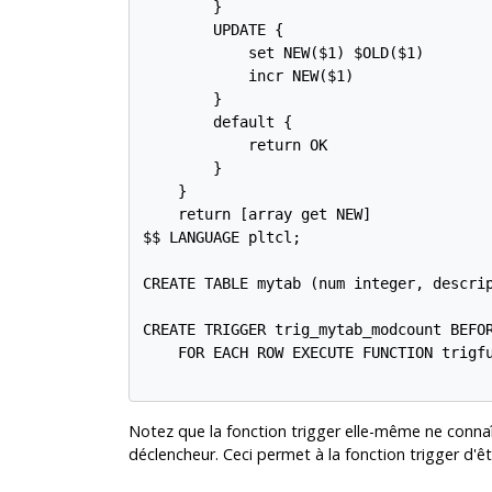
        }

        UPDATE {

            set NEW($1) $OLD($1)

            incr NEW($1)

        }

        default {

            return OK

        }

    }

    return [array get NEW]

$$ LANGUAGE pltcl;

CREATE TABLE mytab (num integer, descrip
CREATE TRIGGER trig_mytab_modcount BEFOR
    FOR EACH ROW EXECUTE FUNCTION trigfu
Notez que la fonction trigger elle-même ne connaî
déclencheur. Ceci permet à la fonction trigger d'êtr