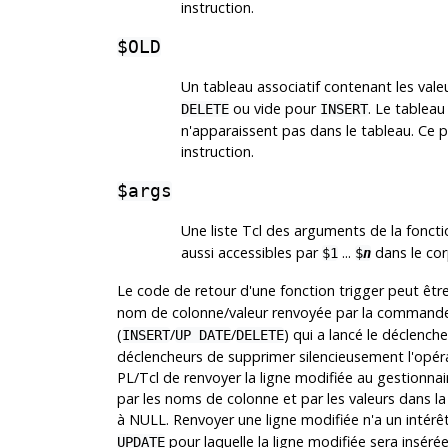
instruction.
$OLD
Un tableau associatif contenant les valeu
ou vide pour
. Le tablea
DELETE
INSERT
n'apparaissent pas dans le tableau. Ce pa
instruction.
$args
Une liste Tcl des arguments de la fonctio
aussi accessibles par
...
dans le cor
$1
$
n
Le code de retour d'une fonction trigger peut êtr
nom de colonne/valeur renvoyée par la command
(
/
/
) qui a lancé le déclenc
INSERT
UP DATE
DELETE
déclencheurs de supprimer silencieusement l'opérati
PL/Tcl de renvoyer la ligne modifiée au gestionnair
par les noms de colonne et par les valeurs dans la
à NULL. Renvoyer une ligne modifiée n'a un intérêt
pour laquelle la ligne modifiée sera inséré
UPDATE