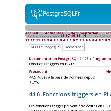
Accueil
Actualités
Documentation
Fo
Versions supportées
18
17
16
15
14
Versions o
13
12
11
10
9.6
9.5
9.4
9.3
9.2
9.1
9.0
8.4
8.3
8.2
Documentation PostgreSQL 14.23
»
Programma
Fonctions triggers en PL/Tcl
Précédent
Ni
44.5. Accès à la base de données depuis
PL/Tcl
44.6. Fonctions triggers en PL
Les fonctions trigger peuvent être écrites en PL/T