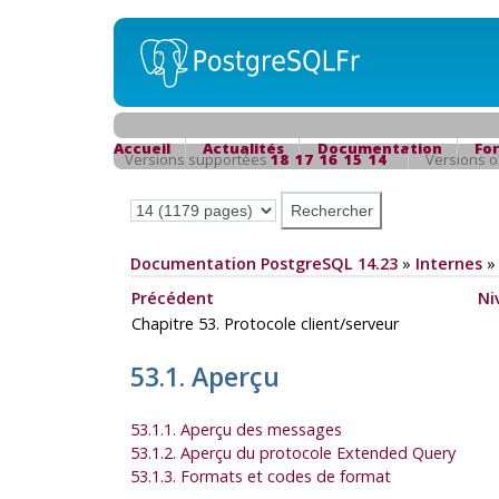
Accueil
Actualités
Documentation
Fo
Versions supportées
18
17
16
15
14
Versions 
Documentation PostgreSQL 14.23
»
Internes
Précédent
Ni
Chapitre 53. Protocole client/serveur
53.1. Aperçu
53.1.1. Aperçu des messages
53.1.2. Aperçu du protocole Extended Query
53.1.3. Formats et codes de format