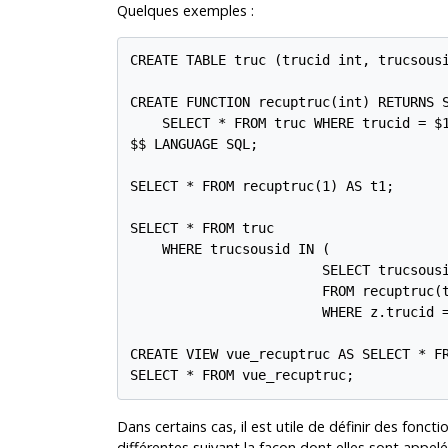
Quelques exemples :
CREATE TABLE truc (trucid int, trucsousi
CREATE FUNCTION recuptruc(int) RETURNS S
    SELECT * FROM truc WHERE trucid = $1
$$ LANGUAGE SQL;

SELECT * FROM recuptruc(1) AS t1;

SELECT * FROM truc

    WHERE trucsousid IN (

                        SELECT trucsousi
                        FROM recuptruc(t
                        WHERE z.trucid =
CREATE VIEW vue_recuptruc AS SELECT * FR
SELECT * FROM vue_recuptruc;
Dans certains cas, il est utile de définir des fon
différentes suivant la façon dont elles sont appelé