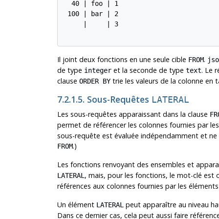
  40 | foo | 1

 100 | bar | 2

     |     | 3

Il joint deux fonctions en une seule cible
.
FROM
jso
de type
et la seconde de type
. Le 
integer
text
clause
trie les valeurs de la colonne en t
ORDER BY
7.2.1.5. Sous-Requêtes
LATERAL
Les sous-requêtes apparaissant dans la clause
FR
permet de référencer les colonnes fournies par l
sous-requête est évaluée indépendamment et ne p
.)
FROM
Les fonctions renvoyant des ensembles et appara
, mais, pour les fonctions, le mot-clé es
LATERAL
références aux colonnes fournies par les élément
Un élément
peut apparaître au niveau hau
LATERAL
Dans ce dernier cas, cela peut aussi faire référen