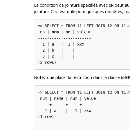
La condition de jointure spécifiée avec
peut aus
ON
jointure. Ceci est utile pour quelques requêtes, mai
=>
SELECT * FROM t1 LEFT JOIN t2 ON t1.
 no | nom | no | valeur

----+-----+----+-------

  1 | a   |  1 | xxx

  2 | b   |    |

  3 | c   |    |

(3 rows)
Notez que placer la restriction dans la clause
WHE
=>
SELECT * FROM t1 LEFT JOIN t2 ON t1.
 num | name | num | value

-----+------+-----+-------

   1 | a    |   1 | xxx

(1 row)
