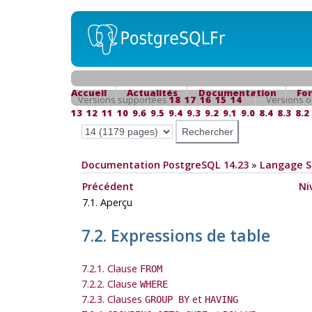
Accueil
Actualités
Documentation
Fo
Versions supportées
18
17
16
15
14
Versions o
13
12
11
10
9.6
9.5
9.4
9.3
9.2
9.1
9.0
8.4
8.3
8.2
Documentation PostgreSQL 14.23
»
Langage 
Précédent
Ni
7.1. Aperçu
7.2. Expressions de table
7.2.1. Clause
FROM
7.2.2. Clause
WHERE
7.2.3. Clauses
et
GROUP BY
HAVING