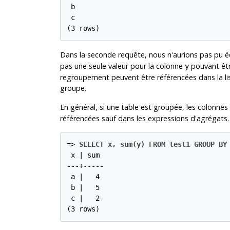
 b

 c

(3 rows)
Dans la seconde requête, nous n'aurions pas pu é
pas une seule valeur pour la colonne
pouvant êtr
y
regroupement peuvent être référencées dans la lis
groupe.
En général, si une table est groupée, les colonnes
référencées sauf dans les expressions d'agrégats.
=>
SELECT x, sum(y) FROM test1 GROUP BY
 x | sum

---+-----

 a |   4

 b |   5

 c |   2

(3 rows)