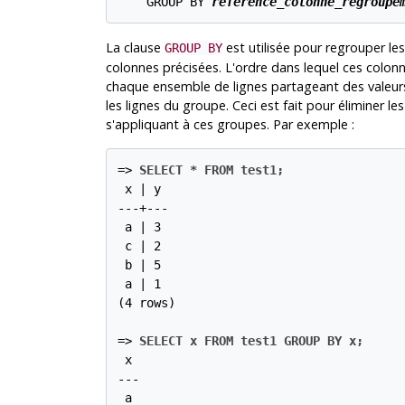
    GROUP BY 
reference_colonne_regroupe
La clause
est utilisée pour regrouper le
GROUP BY
colonnes précisées. L'ordre dans lequel ces colon
chaque ensemble de lignes partageant des valeur
les lignes du groupe. Ceci est fait pour éliminer l
s'appliquant à ces groupes. Par exemple :
=>
SELECT * FROM test1;
 x | y

---+---

 a | 3

 c | 2

 b | 5

 a | 1

(4 rows)

=>
SELECT x FROM test1 GROUP BY x;
 x

---

 a
