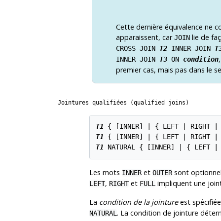
Cette dernière équivalence ne c
apparaissent, car
lie de fa
JOIN
CROSS JOIN
T2
INNER JOIN
T
INNER JOIN
T3
ON
condition
premier cas, mais pas dans le s
Jointures qualifiées (qualified joins)
T1
 { [
INNER
] | { LEFT | RIGHT |
T1
 { [
INNER
] | { LEFT | RIGHT |
T1
 NATURAL { [
INNER
] | { LEFT |
Les mots
et
sont optionnel
INNER
OUTER
,
et
impliquent une join
LEFT
RIGHT
FULL
La
condition de la jointure
est spécifiée
. La condition de jointure déte
NATURAL