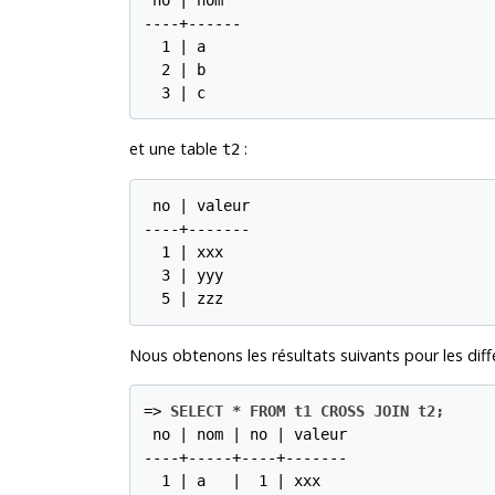
----+------

  1 | a

  2 | b

  3 | c
et une table
:
t2
 no | valeur

----+-------

  1 | xxx

  3 | yyy

  5 | zzz
Nous obtenons les résultats suivants pour les diffé
=>
SELECT * FROM t1 CROSS JOIN t2;
 no | nom | no | valeur

----+-----+----+-------

  1 | a   |  1 | xxx
