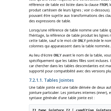
référence de table est listée dans la clause
, 
FROM
produit cartésien de leurs lignes ; voir ci-dessous).
pouvant être sujette aux transformations des cl
des expressions de table.
Lorsqu'une référence de table nomme une table qui 
l'héritage, la référence de table produit les lign
cette table, sauf si le mot-clé
précède le nom 
ONLY
colonnes qui apparaissent dans la table nommée..
Au lieu d'écrire
avant le nom de la table, vou
ONLY
spécifiquement que les tables filles sont incluses. I
car chercher dans les tables descendantes est ma
supporté pour compatibilité avec des versions plu
7.2.1.1. Tables Jointes
Une table jointe est une table dérivée de deux autr
jointure particulier. Les jointures internes (inner),
syntaxe générale d'une table jointe est :
T1
type_jointure
T2
 [
condition_jointur