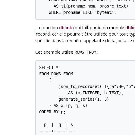
      AS t1(proname nom, prosrc text)

    WHERE proname LIKE 'bytea%';
La fonction
dblink
(qui fait partie du module
dbli
, car elle pourrait être utilisée pour tout 
record
spécifié dans la requête appelante de façon à ce
Cet exemple utilise
:
ROWS FROM
SELECT *

FROM ROWS FROM

    (

        json_to_recordset('[{"a":40,"b":
            AS (a INTEGER, b TEXT),

        generate_series(1, 3)

    ) AS x (p, q, s)

ORDER BY p;

  p  |  q  | s

-----+-----+---
