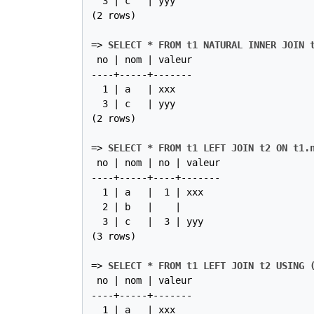
  3 | c   | yyy

(2 rows)

=>
SELECT * FROM t1 NATURAL INNER JOIN 
 no | nom | valeur

----+-----+-------

  1 | a   | xxx

  3 | c   | yyy

(2 rows)

=>
SELECT * FROM t1 LEFT JOIN t2 ON t1.
 no | nom | no | valeur

----+-----+----+-------

  1 | a   |  1 | xxx

  2 | b   |    |

  3 | c   |  3 | yyy

(3 rows)

=>
SELECT * FROM t1 LEFT JOIN t2 USING 
 no | nom | valeur

----+-----+-------

  1 | a   | xxx
