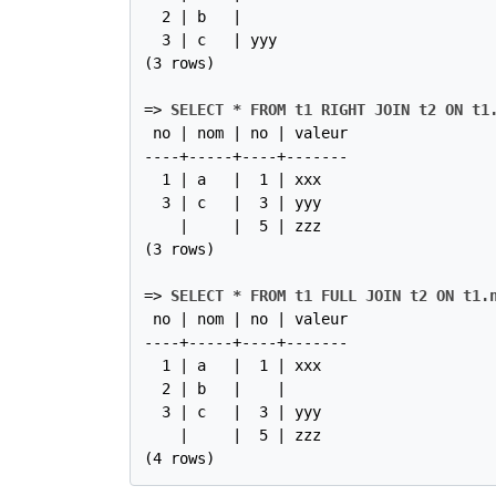
  2 | b   |

  3 | c   | yyy

(3 rows)

=>
SELECT * FROM t1 RIGHT JOIN t2 ON t1
 no | nom | no | valeur

----+-----+----+-------

  1 | a   |  1 | xxx

  3 | c   |  3 | yyy

    |     |  5 | zzz

(3 rows)

=>
SELECT * FROM t1 FULL JOIN t2 ON t1.
 no | nom | no | valeur

----+-----+----+-------

  1 | a   |  1 | xxx

  2 | b   |    |

  3 | c   |  3 | yyy

    |     |  5 | zzz

(4 rows)