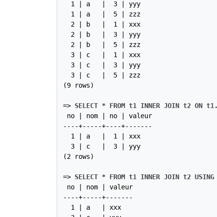
  1 | a   |  3 | yyy

  1 | a   |  5 | zzz

  2 | b   |  1 | xxx

  2 | b   |  3 | yyy

  2 | b   |  5 | zzz

  3 | c   |  1 | xxx

  3 | c   |  3 | yyy

  3 | c   |  5 | zzz

(9 rows)

=>
SELECT * FROM t1 INNER JOIN t2 ON t1
 no | nom | no | valeur

----+-----+----+-------

  1 | a   |  1 | xxx

  3 | c   |  3 | yyy

(2 rows)

=>
SELECT * FROM t1 INNER JOIN t2 USING
 no | nom | valeur

----+-----+-------

  1 | a   | xxx
