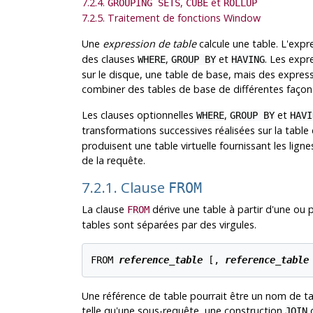
7.2.4.
,
et
GROUPING SETS
CUBE
ROLLUP
7.2.5. Traitement de fonctions Window
Une
expression de table
calcule une table. L'expr
des clauses
,
et
. Les expr
WHERE
GROUP BY
HAVING
sur le disque, une table de base, mais des expres
combiner des tables de base de différentes façon
Les clauses optionnelles
,
et
WHERE
GROUP BY
HAVI
transformations successives réalisées sur la table
produisent une table virtuelle fournissant les lignes
de la requête.
7.2.1. Clause
FROM
La clause
dérive une table à partir d'une ou 
FROM
tables sont séparées par des virgules.
FROM 
reference_table
 [
, 
reference_table
Une référence de table pourrait être un nom de t
telle qu'une sous-requête, une construction
o
JOIN