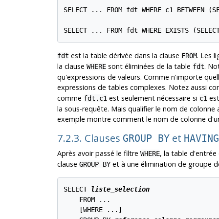
SELECT ... FROM fdt WHERE c1 BETWEEN (SE
SELECT ... FROM fdt WHERE EXISTS (SELEC
est la table dérivée dans la clause
. Les 
fdt
FROM
la clause
sont éliminées de la table
. No
WHERE
fdt
qu'expressions de valeurs. Comme n'importe quel
expressions de tables complexes. Notez aussi 
comme
est seulement nécessaire si
est
fdt.c1
c1
la sous-requête. Mais qualifier le nom de colonne 
exemple montre comment le nom de colonne d'une 
7.2.3. Clauses
et
GROUP BY
HAVING
Après avoir passé le filtre
, la table d'entré
WHERE
clause
et à une élimination de groupe de
GROUP BY
SELECT 
liste_selection
    FROM ...

    [
WHERE ...
]
