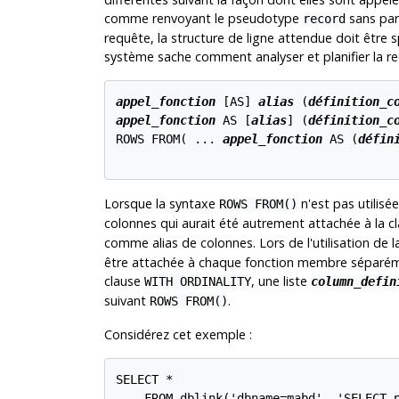
comme renvoyant le pseudotype
sans pa
record
requête, la structure de ligne attendue doit être 
système sache comment analyser et planifier la re
appel_fonction
 [
AS
] 
alias
 (
définition_c
appel_fonction
 AS [
alias
] (
définition_c
ROWS FROM( ... 
appel_fonction
 AS (
défin
Lorsque la syntaxe
n'est pas utilisée,
ROWS FROM()
colonnes qui aurait été autrement attachée à la c
comme alias de colonnes. Lors de l'utilisation de 
être attachée à chaque fonction membre séparéme
clause
, une liste
WITH ORDINALITY
column_defin
suivant
.
ROWS FROM()
Considérez cet exemple :
SELECT *

    FROM dblink('dbname=mabd', 'SELECT p