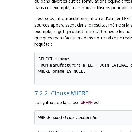
ou dans diverses autres formulations équivalentes
dans cet exemple, mais nous l'utilisons pour plus d
Il est souvent particulièrement utile d'utiliser
LEFT
sources apparaissent dans le résultat même si la
exemple, si
renvoie les no
get_product_names()
quelques manufacturiers dans notre table ne réali
requête :
SELECT m.name

FROM manufacturers m LEFT JOIN LATERAL g
WHERE pname IS NULL;

7.2.2. Clause
WHERE
La syntaxe de la clause
est
WHERE
WHERE 
condition_recherche