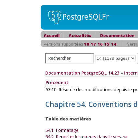
Accueil
Actualités
Documentation
Versions supportées
18
17
16
15
14
Versi
Documentation PostgreSQL 14.23
»
Intern
Précédent
53.10. Résumé des modifications depuis le p
Chapitre 54. Conventions 
Table des matières
54.1. Formatage
54.2. Reporter les erreurs dans le serveur