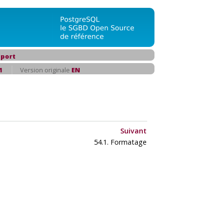
port
1
Version originale
EN
Suivant
54.1. Formatage