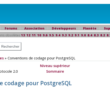
Forums
Association
Développeurs
Planète
Sup
ons obsolètes
13
12
11
10
9.6
9.5
9.4
9.3
9.2
9.1
9.0
8.4
8.3
8.2
8.
es
»
Conventions de codage pour PostgreSQL
Niveau supérieur
rotocole 2.0
Sommaire
de codage pour PostgreSQL