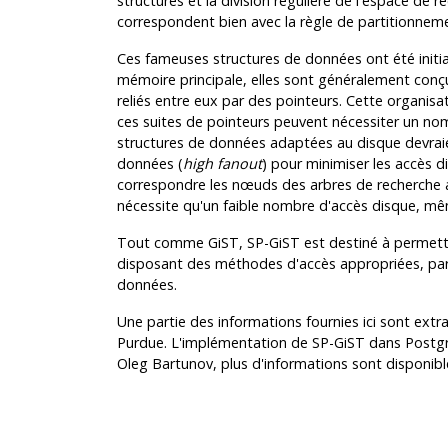
structures et la division régulière de l'espace de r
correspondent bien avec la règle de partitionneme
Ces fameuses structures de données ont été init
mémoire principale, elles sont généralement c
reliés entre eux par des pointeurs. Cette organis
ces suites de pointeurs peuvent nécessiter un nom
structures de données adaptées au disque devra
données (
high fanout
) pour minimiser les accès 
correspondre les nœuds des arbres de recherche 
nécessite qu'un faible nombre d'accès disque, mêm
Tout comme
GiST
,
SP-GiST
est destiné à permett
disposant des méthodes d'accès appropriées, par
données.
Une partie des informations fournies ici sont extr
Purdue. L'implémentation de
SP-GiST
dans
Postg
Oleg Bartunov, plus d'informations sont disponibl