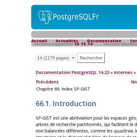
Accueil
Actualités
Documentation
Fo
Versions supportées
16
15
14
Versions obsolèt
Documentation PostgreSQL 14.23
»
Internes
Précédent
Ni
Chapitre 66. Index SP-GiST
66.1. Introduction
SP-GiST
est une abréviation pour les espaces géo
arbres de recherche partitionnés, qui facilitent
non balancées différentes, comme les
quadtree
, 