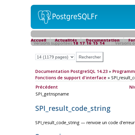
Accueil
Actualités
Documentation
Fo
Versions supportées
18
17
16
15
14
Versions 
Documentation PostgreSQL 14.23
»
Programma
Fonctions de support d'interface
»
SPI_result_
Précédent
Ni
SPI_getnspname
SPI_result_code_string
SPI_result_code_string — renvoie un code d'erreur