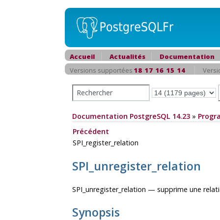
Accueil
Actualités
Documentation
Versions supportées
18
17
16
15
14
Versi
Documentation PostgreSQL 14.23
»
Progr
Précédent
SPI_register_relation
SPI_unregister_relation
SPI_unregister_relation — supprime une rel
Synopsis