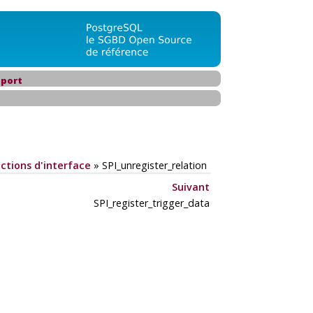
port
ctions d'interface
»
SPI_unregister_relation
Suivant
SPI_register_trigger_data