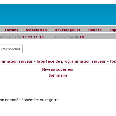
Forums
Association
Développeurs
Planète
Sup
ons obsolètes
13
12
11
10
Version originale
EN
ammation serveur
»
Interface de programmation serveur
»
Fon
Niveau supérieur
Sommaire
ation nommée éphémère du registre