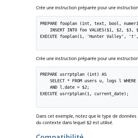
Crée une instruction préparée pour une instructio
PREPARE fooplan (int, text, bool, numeri
    INSERT INTO foo VALUES($1, $2, $3, $
EXECUTE fooplan(1, 'Hunter Valley', 't',
Crée une instruction préparée pour une instructio
PREPARE usrrptplan (int) AS

    SELECT * FROM users u, logs l WHERE 
    AND l.date = $2;

EXECUTE usrrptplan(1, current_date);

Dans cet exemple, notez que le type de données d
du contexte dans lequel
est utilisé.
$2
Compatibilité