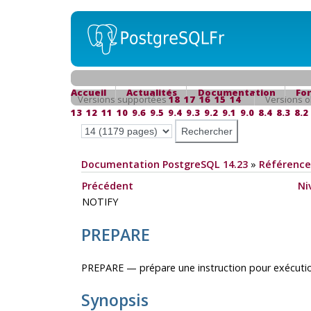
Accueil
Actualités
Documentation
Fo
Versions supportées
18
17
16
15
14
Versions o
13
12
11
10
9.6
9.5
9.4
9.3
9.2
9.1
9.0
8.4
8.3
8.2
Documentation PostgreSQL 14.23
»
Référence
Précédent
Ni
NOTIFY
PREPARE
PREPARE — prépare une instruction pour exécuti
Synopsis