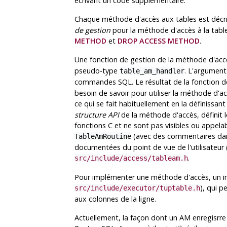
écrivant un code supplémentaire.
Chaque méthode d'accès aux tables est décri
de gestion
pour la méthode d'accès à la tabl
METHOD
et
DROP ACCESS METHOD
.
Une fonction de gestion de la méthode d'acc
pseudo-type
. L'argument
table_am_handler
commandes SQL. Le résultat de la fonction do
besoin de savoir pour utiliser la méthode d'ac
ce qui se fait habituellement en la définissa
structure API
de la méthode d'accès, définit 
fonctions C et ne sont pas visibles ou appela
(avec des commentaires dans 
TableAmRoutine
documentées du point de vue de l'utilisateur (
.
src/include/access/tableam.h
Pour implémenter une méthode d'accès, un im
), qui 
src/include/executor/tuptable.h
aux colonnes de la ligne.
Actuellement, la façon dont un AM enregisrre l