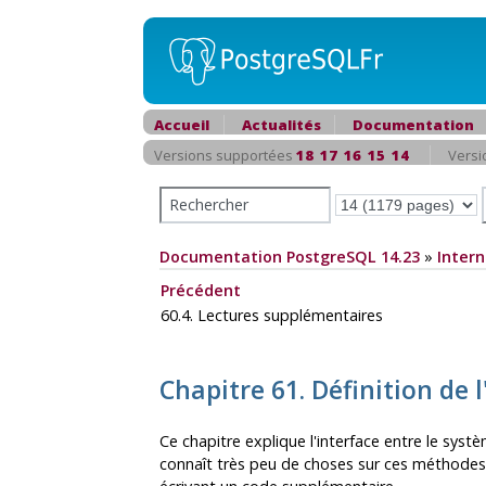
Accueil
Actualités
Documentation
Versions supportées
18
17
16
15
14
Versi
Documentation PostgreSQL 14.23
»
Intern
Précédent
60.4. Lectures supplémentaires
Chapitre 61. Définition de
Ce chapitre explique l'interface entre le sys
connaît très peu de choses sur ces méthodes d