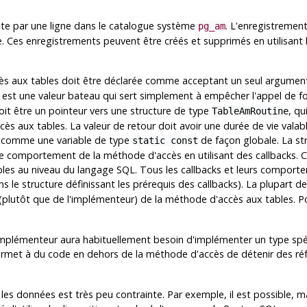
te par une ligne dans le catalogue système
. L'enregistremen
pg_am
e. Ces enregistrements peuvent être créés et supprimés en utilisa
ès aux tables doit être déclarée comme acceptant un seul argumen
 est une valeur bateau qui sert simplement à empêcher l'appel de fo
it être un pointeur vers une structure de type
, qu
TableAmRoutine
cès aux tables. La valeur de retour doit avoir une durée de vie vala
nt comme une variable de type
de façon globale. La st
static const
le comportement de la méthode d'accès en utilisant des callbacks. C
bles au niveau du langage SQL. Tous les callbacks et leurs comporte
le structure définissant les prérequis des callbacks). La plupart d
plutôt que de l'implémenteur) de la méthode d'accès aux tables. Pour 
plémenteur aura habituellement besoin d'implémenter un type spéc
permet à du code en dehors de la méthode d'accès de détenir des réfé
es données est très peu contrainte. Par exemple, il est possible, mai