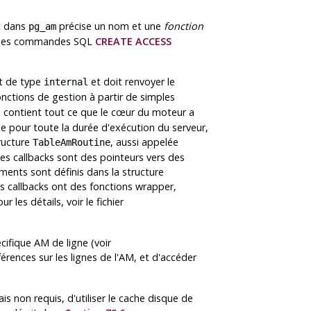
t dans
précise un nom et une
fonction
pg_am
nt les commandes SQL
CREATE ACCESS
t de type
et doit renvoyer le
internal
nctions de gestion à partir de simples
i contient tout ce que le cœur du moteur a
ble pour toute la durée d'exécution du serveur,
ructure
, aussi appelée
TableAmRoutine
es callbacks sont des pointeurs vers des
ments sont définis dans la structure
es callbacks ont des fonctions wrapper,
les détails, voir le fichier
ifique AM de ligne (voir
rences sur les lignes de l'AM, et d'accéder
s non requis, d'utiliser le cache disque de