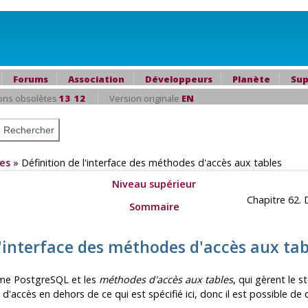
Forums
Association
Développeurs
Planète
Sup
ons obsolètes
13
12
Version originale
EN
es
»
Définition de l'interface des méthodes d'accès aux tables
Niveau supérieur
Chapitre 62. 
Sommaire
 l'interface des méthodes d'accès aux tab
tème
PostgreSQL
et les
méthodes d'accès aux tables
, qui gèrent le 
'accès en dehors de ce qui est spécifié ici, donc il est possible 