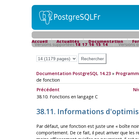
Accueil
Actualités
Documentation
Fo
Versions supportées
18
17
16
15
14
Versions 
Documentation PostgreSQL 14.23
»
Programma
de fonction
Précédent
Ni
38.10. Fonctions en langage C
38.11. Informations d'optimi
Par défaut, une fonction est juste une
«
boîte noi
comportement. De ce fait, il peut arriver que les 