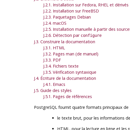
J.2.1. Installation sur Fedora, RHEL et dérivés
J.2.2. Installation sur FreeBSD
J.2.3. Paquetages Debian
J.2.4. macOS
J.2.5. Installation manuelle à partir des source
J.2.6. Détection par
configure
J.3. Construire la documentation
J.3.1. HTML
J.3.2. Pages man (de manuel)
J.3.3. PDF
J.3.4. Fichiers texte
J.3.5. Vérification syntaxique
J.4. Écriture de la documentation
J.4.1. Emacs
J.5. Guide des styles
J.5.1. Pages de références
PostgreSQL
fournit quatre formats principaux de
le texte brut, pour les informations de 
HTML
, pour la lecture en ligne et les 