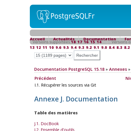
Accueil
Actualités
Documentation
Fo
Versions supportées
18
17
16
15
14
Versions o
13
12
11
10
9.6
9.5
9.4
9.3
9.2
9.1
9.0
8.4
8.3
8.2
Documentation PostgreSQL 15.18
»
Annexes
Précédent
Ni
I.1. Récupérer les sources via
Git
Annexe J. Documentation
Table des matières
J.1. DocBook
J.2. Ensemble d'outils