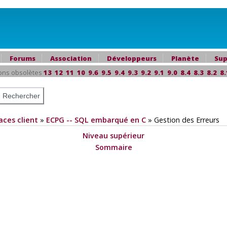
Forums
Association
Développeurs
Planète
Sup
ons obsolètes
13
12
11
10
9.6
9.5
9.4
9.3
9.2
9.1
9.0
8.4
8.3
8.2
8.
aces client
»
ECPG
--
SQL
embarqué en C
»
Gestion des Erreurs
Niveau supérieur
Sommaire