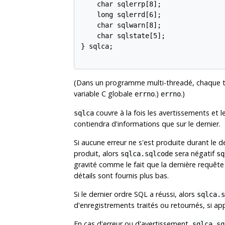
    char sqlerrp[8];

    long sqlerrd[6];

    char sqlwarn[8];

    char sqlstate[5];

} sqlca;

(Dans un programme multi-threadé, chaque 
variable C globale
.)
.)
errno
errno
couvre à la fois les avertissements et l
sqlca
contiendra d'informations que sur le dernier.
Si aucune erreur ne s'est produite durant le d
produit, alors
sera négatif
sqlca.sqlcode
sq
gravité comme le fait que la dernière requête
détails sont fournis plus bas.
Si le dernier ordre SQL a réussi, alors
sqlca.s
d'enregistrements traités ou retournés, si a
En cas d'erreur ou d'avertissement,
sqlca.sq