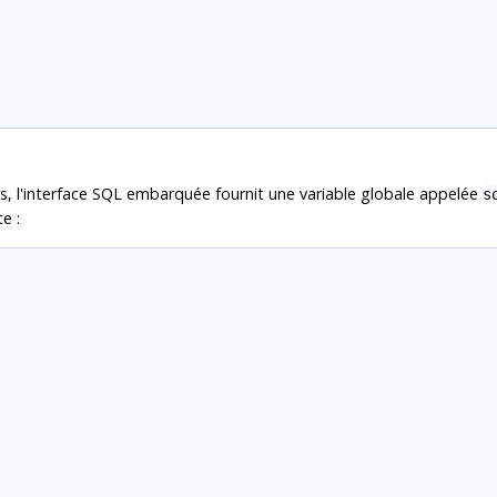


s, l'interface SQL embarquée fournit une variable globale appelée
s
e :

