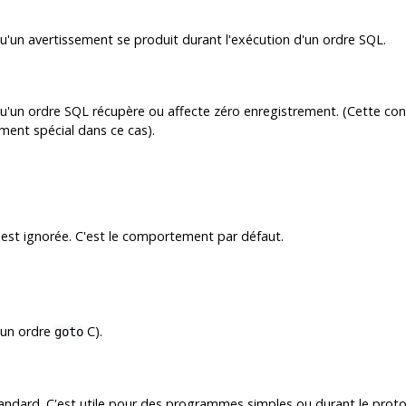
qu'un avertissement se produit durant l'exécution d'un ordre SQL.
qu'un ordre SQL récupère ou affecte zéro enregistrement. (Cette con
ement spécial dans ce cas).
on est ignorée. C'est le comportement par défaut.
t un ordre
C).
goto
standard. C'est utile pour des programmes simples ou durant le pro