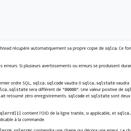
thread récupère automatiquement sa propre copie de
. Ce fo
sqlca
es erreurs. Si plusieurs avertissements ou erreurs se produisent dura
ernier ordre
SQL
,
vaudra 0
vaudra
sqlca.sqlcode
sqlca.sqlstate
sera différent de
. Une valeur positive de
lca.sqlstate
"00000"
sq
 ait retourné zéro enregistrements.
et
sont deux 
sqlcode
sqlstate
contient l'OID de la ligne traitée, si applicable, et
qlerrd[1]
sqlca
pplicable à la commande.
contiendra une chaine qui décrira une erreur. Le 
lerrm.sqlerrmc