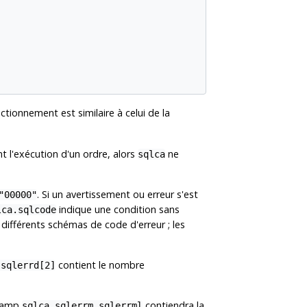
nctionnement est similaire à celui de la
nt l'exécution d'un ordre, alors
ne
sqlca
. Si un avertissement ou erreur s'est
"00000"
indique une condition sans
lca.sqlcode
différents schémas de code d'erreur ; les
contient le nombre
.sqlerrd[2]
champ
contiendra la
sqlca.sqlerrm.sqlerrml