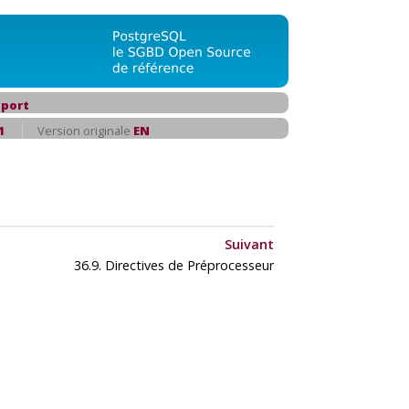
port
1
Version originale
EN
Suivant
36.9. Directives de Préprocesseur