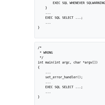
        EXEC SQL WHENEVER SQLWARNING
    }

    ...

    EXEC SQL SELECT ...;

    ...

}

/*

 * WRONG

 */

int main(int argc, char *argv[])

{

    ...

    set_error_handler();

    ...

    EXEC SQL SELECT ...;

    ...

}
