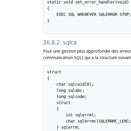
static void set_error_handler(void)

{

    EXEC SQL WHENEVER SQLERROR STOP;
}

36.8.2. sqlca
Pour une gestion plus approfondie des erreur
communication SQL) qui a la structure suivant
struct

{

    char sqlcaid[8];

    long sqlabc;

    long sqlcode;

    struct

    {

        int sqlerrml;

        char sqlerrmc[SQLERRMC_LEN];
    } sqlerrm;
