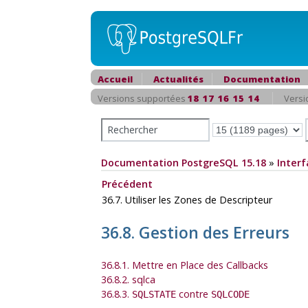
Accueil
Actualités
Documentation
Versions supportées
18
17
16
15
14
Versi
Documentation PostgreSQL 15.18
»
Interf
Précédent
36.7. Utiliser les Zones de Descripteur
36.8. Gestion des Erreurs
36.8.1. Mettre en Place des Callbacks
36.8.2. sqlca
36.8.3.
contre
SQLSTATE
SQLCODE