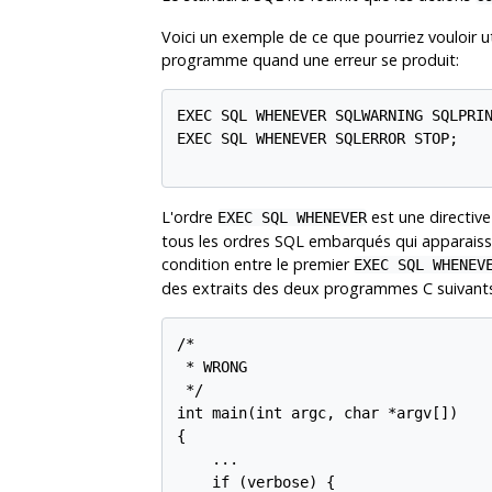
Voici un exemple de ce que pourriez vouloir u
programme quand une erreur se produit:
EXEC SQL WHENEVER SQLWARNING SQLPRIN
EXEC SQL WHENEVER SQLERROR STOP;

L'ordre
est une directive
EXEC SQL WHENEVER
tous les ordres SQL embarqués qui apparaissen
condition entre le premier
EXEC SQL WHENEV
des extraits des deux programmes C suivants 
/*

 * WRONG

 */

int main(int argc, char *argv[])

{

    ...

    if (verbose) {
