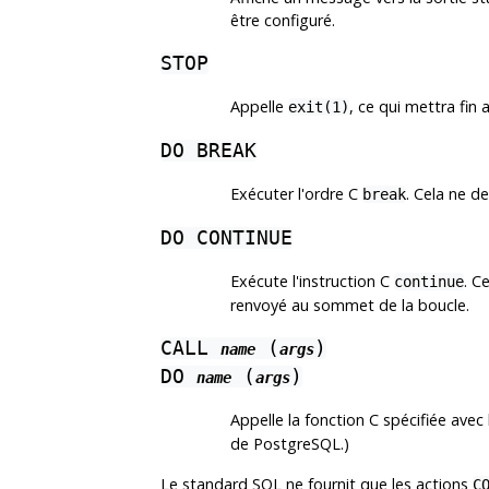
être configuré.
STOP
Appelle
, ce qui mettra fi
exit(1)
DO BREAK
Exécuter l'ordre C
. Cela ne d
break
DO CONTINUE
Exécute l'instruction C
. C
continue
renvoyé au sommet de la boucle.
CALL
(
)
name
args
DO
(
)
name
args
Appelle la fonction C spécifiée avec 
de PostgreSQL.)
Le standard SQL ne fournit que les actions
C