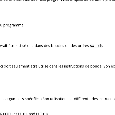
n au programme.
evrait être utilisé que dans des boucles ou des ordres
.
switch
eci doit seulement être utilisé dans les instructions de boucle. Son ex
les arguments spécifiés. (Son utilisation est différente des instructi
et
(and
).
ONTINUE
GOTO
GO TO