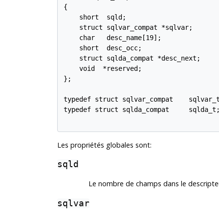
{

    short  sqld;

    struct sqlvar_compat *sqlvar;

    char   desc_name[19];

    short  desc_occ;

    struct sqlda_compat *desc_next;

    void  *reserved;

};

typedef struct sqlvar_compat    sqlvar_t
typedef struct sqlda_compat     sqlda_t;
Les propriétés globales sont:
sqld
Le nombre de champs dans le descript
sqlvar