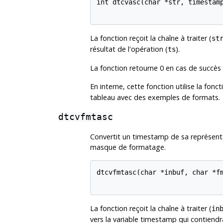
int dtcvasc(char *str, timestamp
La fonction reçoit la chaîne à traiter (
st
résultat de l'opération (
).
ts
La fonction retourne 0 en cas de succès 
En interne, cette fonction utilise la fonc
tableau avec des exemples de formats.
dtcvfmtasc
Convertit un timestamp de sa représenta
masque de formatage.
dtcvfmtasc(char *inbuf, char *fm
La fonction reçoit la chaîne à traiter (
in
vers la variable timestamp qui contiendra