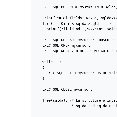
    EXEC SQL DESCRIBE mystmt INTO sqlda;
    printf("# of fields: %d\n", sqlda->s
    for (i = 0; i < sqlda->sqld; i++)

      printf("field %d: \"%s\"\n", sqlda
    EXEC SQL DECLARE mycursor CURSOR FOR
    EXEC SQL OPEN mycursor;

    EXEC SQL WHENEVER NOT FOUND GOTO out
    while (1)

    {

      EXEC SQL FETCH mycursor USING sqld
    }

    EXEC SQL CLOSE mycursor;

    free(sqlda); /* La structure princip
                  * sqlda and sqlda->sql