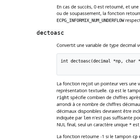
En cas de succès, 0 est retourné, et une
ou de soupassement, la fonction retou
respec
ECPG_INFORMIX_NUM_UNDERFLOW
dectoasc
Convertit une variable de type decimal v
int dectoasc(decimal *np, char *
La fonction reçoit un pointeur vers une v
représentation textuelle.
est le tampo
cp
spécifie combien de chiffres après 
right
arrondi à ce nombre de chiffres décimau
décimaux disponibles devraient être inclu
indiquée par
n'est pas suffisante pou
len
NUL final, seul un caractère unique
est 
*
La fonction retourne -1 si le tampon
é
cp