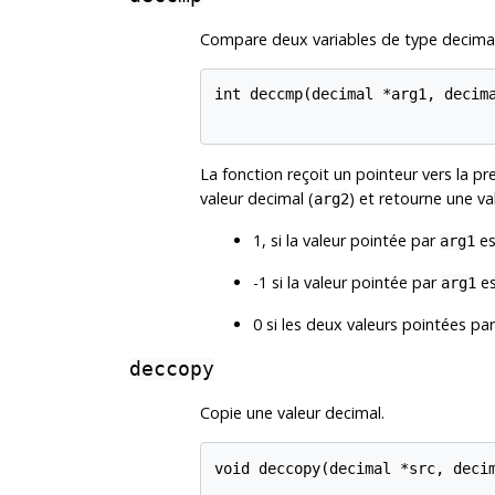
Compare deux variables de type decimal
int deccmp(decimal *arg1, decima
La fonction reçoit un pointeur vers la pr
valeur decimal (
) et retourne une val
arg2
1, si la valeur pointée par
es
arg1
-1 si la valeur pointée par
es
arg1
0 si les deux valeurs pointées pa
deccopy
Copie une valeur decimal.
void deccopy(decimal *src, decim