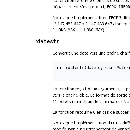
La fonction retourne 0 en cas de succès e
dépassement s'est produit,
ECPG_INFOR
Notez que l'implémentation d'ECPG diffèr
-2,147,483,647 à 2,147,483,647 alors que
(
).
-LONG_MAX .. LONG_MAX
rdatestr
Convertit une date vers une chaîne char*
int rdatestr(date d, char *str);
La fonction reçoit deux arguments, le pre
vers la chaîne cible. Le format de sortie
11 octets (en incluant le terminateur NUL
La fonction retourne 0 en cas de succès 
Notez que l'implémentation d'ECPG diffè
modifié par le positionnement de varia