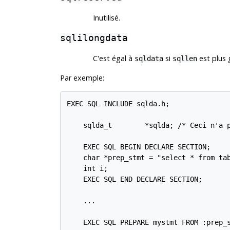
Inutilisé.
sqlilongdata
C'est égal à
si
est plus 
sqldata
sqllen
Par exemple:
EXEC SQL INCLUDE sqlda.h;

    sqlda_t        *sqlda; /* Ceci n'a p
    EXEC SQL BEGIN DECLARE SECTION;

    char *prep_stmt = "select * from tab
    int i;

    EXEC SQL END DECLARE SECTION;

    ...

    EXEC SQL PREPARE mystmt FROM :prep_s