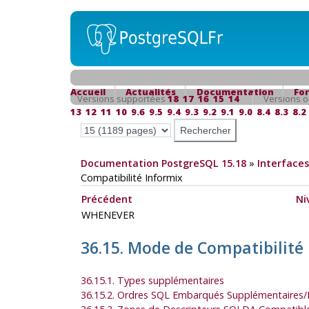
Accueil
Actualités
Documentation
Fo
Versions supportées
18
17
16
15
14
Versions o
13
12
11
10
9.6
9.5
9.4
9.3
9.2
9.1
9.0
8.4
8.3
8.2
Documentation PostgreSQL 15.18
»
Interfaces
Compatibilité
Informix
Précédent
Ni
WHENEVER
36.15. Mode de Compatibilité
36.15.1. Types supplémentaires
36.15.2. Ordres SQL Embarqués Supplémentaires