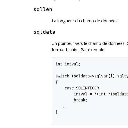
sqllen
La longueur du champ de données.
sqldata
Un pointeur vers le champ de données. 
format binaire. Par exemple:
int intval;

switch (sqldata->sqlvar[i].sqlty
{

    case SQLINTEGER:

        intval = *(int *)sqldata
        break;

  ...

}
