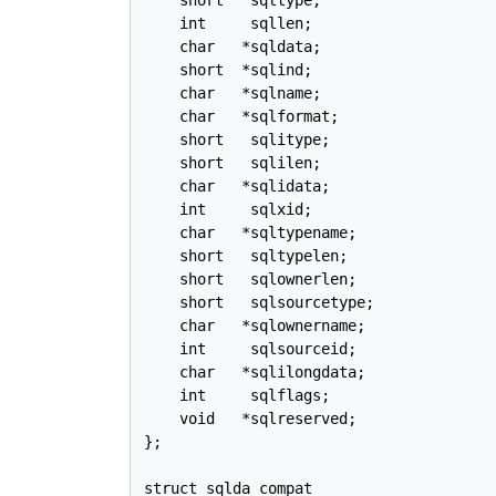
    short   sqltype;

    int     sqllen;

    char   *sqldata;

    short  *sqlind;

    char   *sqlname;

    char   *sqlformat;

    short   sqlitype;

    short   sqlilen;

    char   *sqlidata;

    int     sqlxid;

    char   *sqltypename;

    short   sqltypelen;

    short   sqlownerlen;

    short   sqlsourcetype;

    char   *sqlownername;

    int     sqlsourceid;

    char   *sqlilongdata;

    int     sqlflags;

    void   *sqlreserved;

};

struct sqlda_compat
