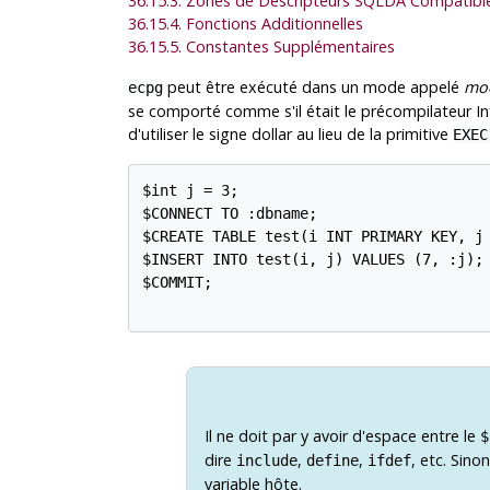
36.15.3. Zones de Descripteurs SQLDA Compatible
36.15.4. Fonctions Additionnelles
36.15.5. Constantes Supplémentaires
peut être exécuté dans un mode appelé
mod
ecpg
se comporté comme s'il était le précompilateur
I
d'utiliser le signe dollar au lieu de la primitive
EXEC
$int j = 3;

$CONNECT TO :dbname;

$CREATE TABLE test(i INT PRIMARY KEY, j 
$INSERT INTO test(i, j) VALUES (7, :j);

$COMMIT;

Il ne doit par y avoir d'espace entre le
$
dire
,
,
, etc. Sin
include
define
ifdef
variable hôte.