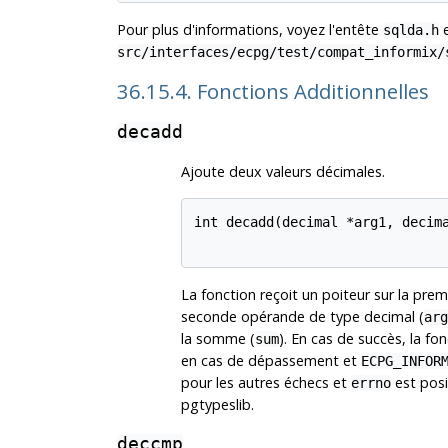
Pour plus d'informations, voyez l'entête
e
sqlda.h
src/interfaces/ecpg/test/compat_informix/
36.15.4. Fonctions Additionnelles
decadd
Ajoute deux valeurs décimales.
int decadd(decimal *arg1, decima
La fonction reçoit un poiteur sur la pre
seconde opérande de type decimal (
arg
la somme (
). En cas de succès, la fo
sum
en cas de dépassement et
ECPG_INFOR
pour les autres échecs et
est pos
errno
pgtypeslib.
deccmp