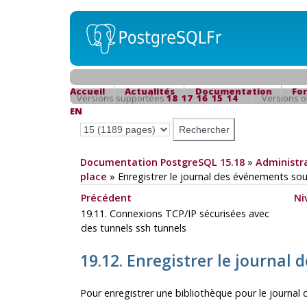
Accueil
Actualités
Documentation
Fo
Versions supportées
18
17
16
15
14
Versions 
EN
Documentation PostgreSQL 15.18
»
Administra
place
»
Enregistrer le
journal des événements
so
Précédent
Ni
19.11. Connexions TCP/IP sécurisées avec
des tunnels
ssh
tunnels
19.12. Enregistrer le
journal 
Pour enregistrer une bibliothèque pour le
journal