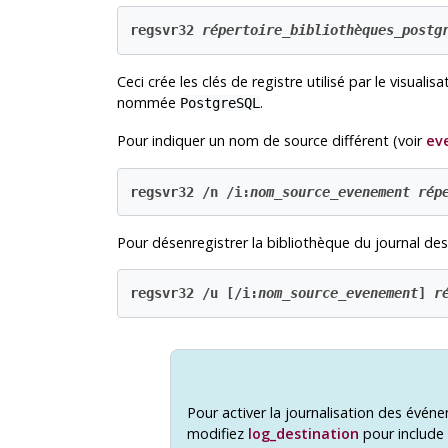
regsvr32 
répertoire_bibliothèques_postg
Ceci crée les clés de registre utilisé par le visua
nommée
.
PostgreSQL
Pour indiquer un nom de source différent (voir
ev
regsvr32 /n /i:
nom_source_evenement
rép
Pour désenregistrer la bibliothèque du
journal de
regsvr32 /u [/i:
nom_source_evenement
] 
r
Pour activer la journalisation des évé
modifiez
log_destination
pour include