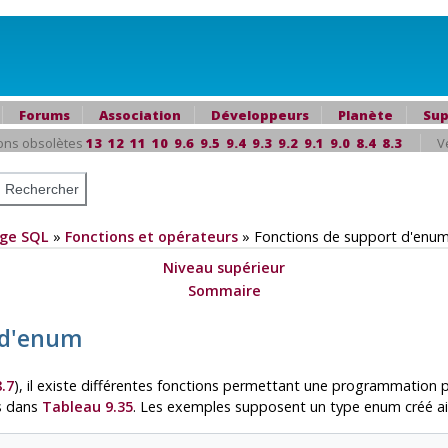
Forums
Association
Développeurs
Planète
Sup
ons obsolètes
13
12
11
10
9.6
9.5
9.4
9.3
9.2
9.1
9.0
8.4
8.3
V
ge SQL
»
Fonctions et opérateurs
»
Fonctions de support d'enu
Niveau supérieur
e
Sommaire
t d'enum
.7
), il existe différentes fonctions permettant une programmation 
es dans
Tableau 9.35
. Les exemples supposent un type enum créé ain