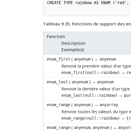
CREATE TYPE rainbow AS ENUM ('red', 
Tableau 9.35. Fonctions de support des 
Fonction
Description
Exemple(s)
(
) →
enum_first
anyenum
anyenum
Renvoie la première valeur d'un typ
→
enum_first(null::rainbow)
r
(
) →
enum_last
anyenum
anyenum
Renvoie la dernière valeur d'un typ
→
enum_last(null::rainbow)
pu
(
) →
enum_range
anyenum
anyarray
Renvoie toutes les valeurs du type 
→
enum_range(null::rainbow)
{
(
,
) →
enum_range
anyenum
anyenum
anyar