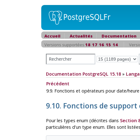
Accueil
Actualités
Documentation
Versions supportées
18
17
16
15
14
Versi
Documentation PostgreSQL 15.18
»
Langa
Précédent
9.9. Fonctions et opérateurs pour date/heur
9.10. Fonctions de suppor
Pour les types enum (décrites dans
Section 8
particulières d'un type enum. Elles sont listé