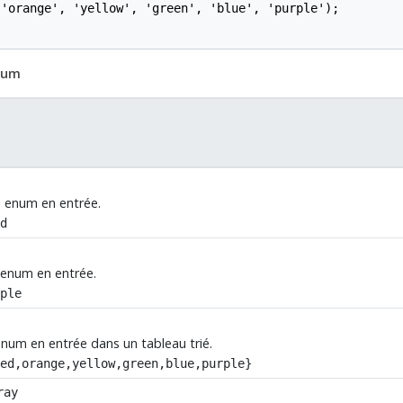
'orange', 'yellow', 'green', 'blue', 'purple');

enum
e enum en entrée.
ed
e enum en entrée.
rple
enum en entrée dans un tableau trié.
red,orange,yellow,​green,blue,purple}
ray