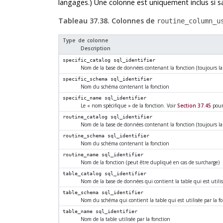
langages.) Une colonne est uniquement inclus si sa
Tableau 37.38. Colonnes de
routine_column_u
Type de colonne
Description
specific_catalog
sql_identifier
Nom de la base de données contenant la fonction (toujours la
specific_schema
sql_identifier
Nom du schéma contenant la fonction
specific_name
sql_identifier
Le
«
nom spécifique
»
de la fonction. Voir
Section 37.45
pour 
routine_catalog
sql_identifier
Nom de la base de données contenant la fonction (toujours la
routine_schema
sql_identifier
Nom du schéma contenant la fonction
routine_name
sql_identifier
Nom de la fonction (peut être dupliqué en cas de surcharge)
table_catalog
sql_identifier
Nom de la base de données qui contient la table qui est utilis
table_schema
sql_identifier
Nom du schéma qui contient la table qui est utilisée par la f
table_name
sql_identifier
Nom de la table utilisée par la fonction