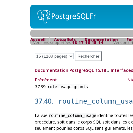
Accueil
Actualités
Documentation
Fo
Versions supportées
18
17
16
15
14
Version or
Documentation PostgreSQL 15.18
»
Interfaces
Précédent
Ni
37.39.
role_usage_grants
37.40.
routine_column_us
La vue
identifie toutes le
routine_column_usage
procédure, soit dans le corps SQL soit dans les e
seulement pour les corps SQL sans guillemets, les