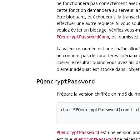
ne fonctionnera pas correctement avec d
cette fonction demandera au serveur la 
être bloquant, et échouera si la transac
effectuer une autre requête. Si vous sou
voulez éviter un blocage, vérifiez vous
, et fournissez
PQencryptPasswordConn
La valeur retournée est une chaîne allo
ne contient pas de caractères spéciaux 
libérer le résultat quand vous avez fini de 
d'erreur adéquat est stocké dans l'obje
PQencryptPassword
Prépare la version chiffrée en md5 du 
char *PQencryptPassword(const ch
est une version an
PQencryptPassword
est que
ne nécessit
PQencryptPassword