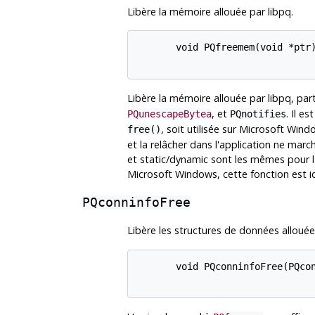
Libère la mémoire allouée par
libpq
.
       void PQfreemem(void *ptr)
Libère la mémoire allouée par
libpq
, par
, et
. Il e
PQunescapeBytea
PQnotifies
, soit utilisée sur Microsoft Win
free()
et la relâcher dans l'application ne ma
et static/dynamic sont les mêmes pour la
Microsoft Windows, cette fonction est i
PQconninfoFree
Libère les structures de données alloué
       void PQconninfoFree(PQcon