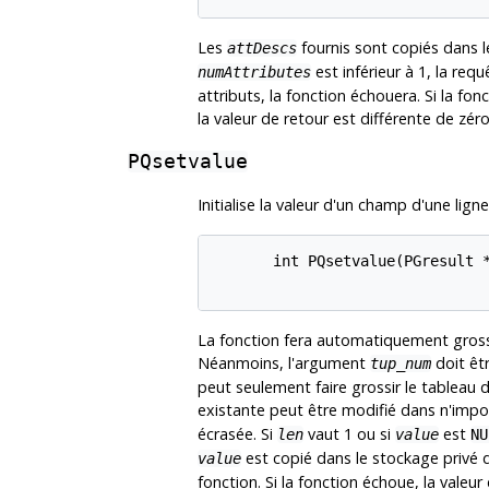
Les
fournis sont copiés dans le
attDescs
est inférieur à 1, la requ
numAttributes
attributs, la fonction échouera. Si la fonc
la valeur de retour est différente de zéro
PQsetvalue
Initialise la valeur d'un champ d'une lign
       int PQsetvalue(PGresult *
La fonction fera automatiquement grossir 
Néanmoins, l'argument
doit êtr
tup_num
peut seulement faire grossir le tableau d
existante peut être modifié dans n'impor
écrasée. Si
vaut 1 ou si
est
len
value
NU
est copié dans le stockage privé d
value
fonction. Si la fonction échoue, la valeur