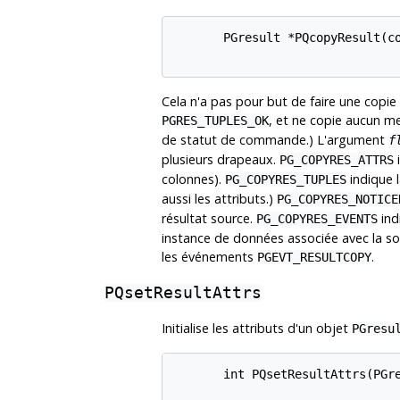
       PGresult *PQcopyResult(co
Cela n'a pas pour but de faire une copie 
, et ne copie aucun me
PGRES_TUPLES_OK
de statut de commande.) L'argument
f
plusieurs drapeaux.
i
PG_COPYRES_ATTRS
colonnes).
indique l
PG_COPYRES_TUPLES
aussi les attributs.)
PG_COPYRES_NOTICE
résultat source.
ind
PG_COPYRES_EVENTS
instance de données associée avec la so
les événements
.
PGEVT_RESULTCOPY
PQsetResultAttrs
Initialise les attributs d'un objet
PGresu
       int PQsetResultAttrs(PGre