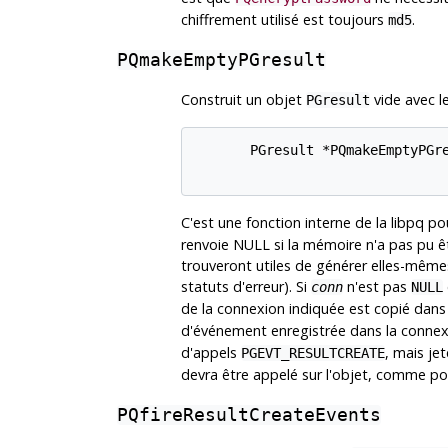
chiffrement utilisé est toujours
.
md5
PQmakeEmptyPGresult
Construit un objet
vide avec le
PGresult
       PGresult *PQmakeEmptyPGre
C'est une fonction interne de la
libpq
pou
renvoie NULL si la mémoire n'a pas pu êt
trouveront utiles de générer elles-même
statuts d'erreur). Si
n'est pas
conn
NULL
de la connexion indiquée est copié dan
d'événement enregistrée dans la connex
d'appels
, mais je
PGEVT_RESULTCREATE
devra être appelé sur l'objet, comme p
PQfireResultCreateEvents