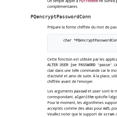
Un simple appel à
ne suffira 
PQfreemem
complémentaires.
PQencryptPasswordConn
Prépare la forme chiffrée du mot de pa
      char *PQencryptPasswordCo
Cette fonction est utilisée par les app
. 
ALTER USER joe PASSWORD 'passe'
clair dans une telle commande car le mot
d'activité et ainsi de suite. À la place, 
chiffrée avant de l'envoyer.
Les arguments
et
sont le m
passwd
user
correspondant.
spécifie l'alg
algorithm
Pour le moment, les algorithmes suppo
acceptés comme des alias pour
, po
md5
Veuillez noter que le support de
scram-