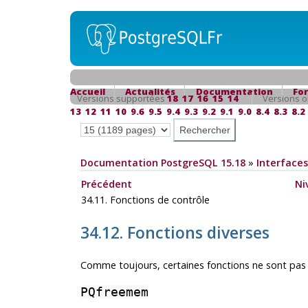
Accueil
Actualités
Documentation
Fo
Versions supportées
18
17
16
15
14
Versions o
13
12
11
10
9.6
9.5
9.4
9.3
9.2
9.1
9.0
8.4
8.3
8.2
Documentation PostgreSQL 15.18
»
Interfaces
Précédent
Ni
34.11. Fonctions de contrôle
34.12. Fonctions diverses
Comme toujours, certaines fonctions ne sont pas 
PQfreemem