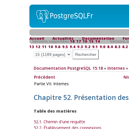
Accueil
Actualités
Documentation
Fo
Versions supportées
18
17
16
15
14
Versions o
13
12
11
10
9.6
9.5
9.4
9.3
9.2
9.1
9.0
8.4
8.3
8.2
Documentation PostgreSQL 15.18
»
Internes
Précédent
Ni
Partie VII. Internes
Chapitre 52. Présentation de
Table des matières
52.1. Chemin d'une requête
52.2. Établissement des connexions